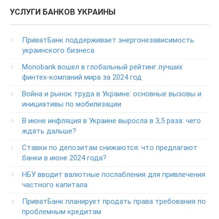
Колл центр: 3700
УСЛУГИ БАНКОВ УКРАИНЫ
(Бесплатно с мобильных в пределах Украины)
Телефон для звонков из-за рубежа
ПриватБанк поддерживает энергонезависимость
+38-056-716-11-31
украинского бизнеса
Круглосуточный телефон поддержки корпоративных
Monobank вошел в глобальный рейтинг лучших
клиентов ПриватБанка
финтех-компаний мира за 2024 год
Колл центр: 3700
Война и рынок труда в Украине: основные вызовы и
Круглосуточный телефон поддержки VIP­-клиентов
инициативы по мобилизации
ПриватБанка
+38-056-716-12-12
В июне инфляция в Украине выросла в 3,5 раза: чего
+38-073-900-00-02
ждать дальше?
Ставки по депозитам снижаются: что предлагают
Круглосуточный телефон поддержки владельцев карт
класса GOLD
банки в июне 2024 года?
0-800-504-707
НБУ вводит валютные послабления для привлечения
частного капитала
Круглосуточный телефон поддержки обслуживания
POS-­терминалов
ПриватБанк планирует продать права требования по
0-800-500-030
проблемным кредитам