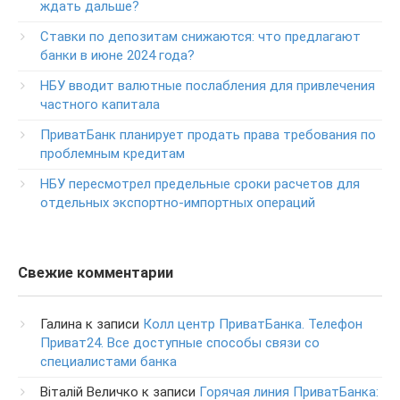
+38-073-900-00-02
ждать дальше?
Ставки по депозитам снижаются: что предлагают
Круглосуточный телефон поддержки владельцев карт
класса GOLD
банки в июне 2024 года?
0-800-504-707
НБУ вводит валютные послабления для привлечения
частного капитала
Круглосуточный телефон поддержки обслуживания
POS-­терминалов
ПриватБанк планирует продать права требования по
0-800-500-030
проблемным кредитам
Изменение ПИН-кода карты
НБУ пересмотрел предельные сроки расчетов для
0-800-500-804
отдельных экспортно-импортных операций
Свежие комментарии
Галина
к записи
Колл центр ПриватБанка. Телефон
Приват24. Все доступные способы связи со
специалистами банка
Віталій Величко
к записи
Горячая линия ПриватБанка: