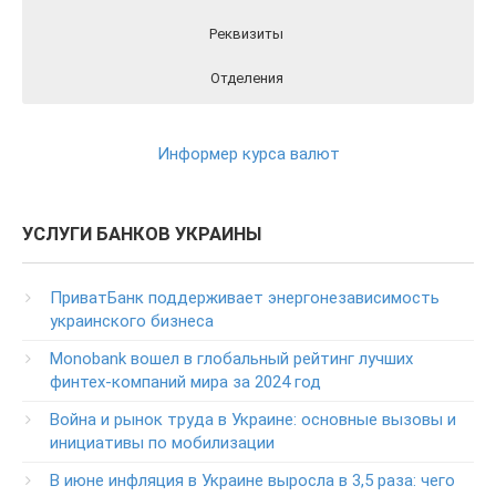
Реквизиты
Отделения
Реквизиты ПриватБанка вы можете найти на официальном
Отделения ПриватБанка на карте
Контакты ПриватБанка
сайте Банка перейдя по этой ссылки
РЕКВИЗИТЫ
Круглосуточный телефон поддержки клиентов
Информер курса валют
ПриватБанка
(в т.ч. при проблемах с банкоматами и терминалами банка)
Колл центр: 3700
УСЛУГИ БАНКОВ УКРАИНЫ
(Бесплатно с мобильных в пределах Украины)
Телефон для звонков из-за рубежа
ПриватБанк поддерживает энергонезависимость
+38-056-716-11-31
украинского бизнеса
Круглосуточный телефон поддержки корпоративных
Monobank вошел в глобальный рейтинг лучших
клиентов ПриватБанка
финтех-компаний мира за 2024 год
Колл центр: 3700
Война и рынок труда в Украине: основные вызовы и
Круглосуточный телефон поддержки VIP­-клиентов
инициативы по мобилизации
ПриватБанка
+38-056-716-12-12
В июне инфляция в Украине выросла в 3,5 раза: чего