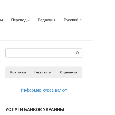
ты
Переводы
Редакция
Русский
Поиск:
Контакты
Реквизиты
Отделения
Реквизиты ПриватБанка вы можете найти
Отделения ПриватБанка на карте
Контакты ПриватБанка
на официальном сайте Банка перейдя по
Информер курса валют
этой ссылки
РЕКВИЗИТЫ
Круглосуточный телефон поддержки
клиентов ПриватБанка
(в т.ч. при проблемах с банкоматами и
терминалами банка)
УСЛУГИ БАНКОВ УКРАИНЫ
Колл центр: 3700