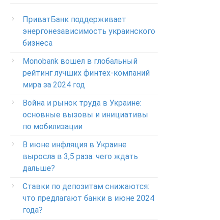
(Бесплатно с мобильных в пределах Украины)
ПриватБанк поддерживает
Телефон для звонков из-за рубежа
энергонезависимость украинского
+38-056-716-11-31
бизнеса
Круглосуточный телефон поддержки
корпоративных клиентов ПриватБанка
Monobank вошел в глобальный
Колл центр: 3700
рейтинг лучших финтех-компаний
мира за 2024 год
Круглосуточный телефон поддержки
VIP­-клиентов ПриватБанка
Война и рынок труда в Украине:
+38-056-716-12-12
основные вызовы и инициативы
по мобилизации
+38-073-900-00-02
В июне инфляция в Украине
Круглосуточный телефон поддержки
выросла в 3,5 раза: чего ждать
владельцев карт класса GOLD
0-800-504-707
дальше?
Ставки по депозитам снижаются:
Круглосуточный телефон поддержки
обслуживания POS-­терминалов
что предлагают банки в июне 2024
0-800-500-030
года?