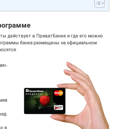
программе
иты действует в ПриватБанке и где его можно
рограммы банка размещены на официальном
носятся:
ая».
мив
вид
и
бо в