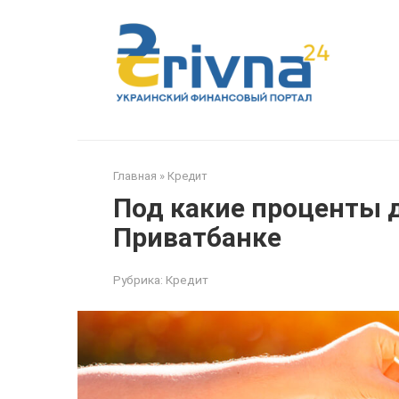
Перейти
к
контенту
Главная
»
Кредит
Под какие проценты 
Приватбанке
Рубрика:
Кредит