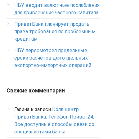
Изменение ПИН-кода карты
НБУ вводит валютные послабления
0-800-500-804
для привлечения частного капитала
ПриватБанк планирует продать
права требования по проблемным
кредитам
НБУ пересмотрел предельные
сроки расчетов для отдельных
экспортно-импортных операций
Свежие комментарии
Галина
к записи
Колл центр
ПриватБанка. Телефон Приват24.
Все доступные способы связи со
специалистами банка