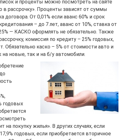
Список и проценты можно посмотреть на сайте
о в рассрочку». Проценты зависят от суммы
а договора. От 0,01% если аванс 60% и срок
редитования – до 7 лет, аванс от 10%, ставка от
т 25% — КАСКО оформлять не обязательно. Также
рассрочку, комиссия по кредиту – 25% годовых,
т. Обязательно каско – 5% от стоимости авто и
 на новые, так и на б/у автомобили.
иобретение
 до
мость
5%,
% годовых
обретается
посмотреть
 на покупку жилья». В других случаях, если
17,9% годовых, если приобретается вторичное