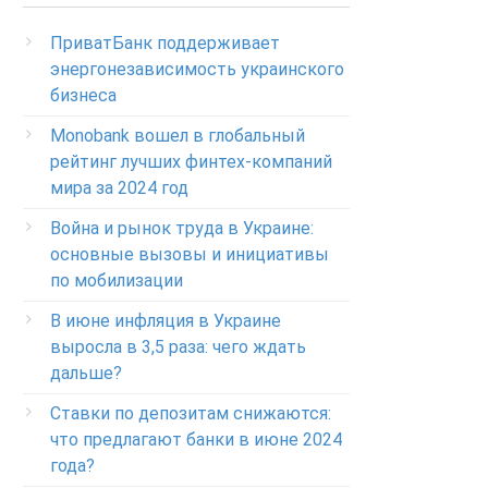
(Бесплатно с мобильных в пределах Украины)
ПриватБанк поддерживает
Телефон для звонков из-за рубежа
энергонезависимость украинского
+38-056-716-11-31
бизнеса
Круглосуточный телефон поддержки
корпоративных клиентов ПриватБанка
Monobank вошел в глобальный
Колл центр: 3700
рейтинг лучших финтех-компаний
мира за 2024 год
Круглосуточный телефон поддержки
VIP­-клиентов ПриватБанка
Война и рынок труда в Украине:
+38-056-716-12-12
основные вызовы и инициативы
по мобилизации
+38-073-900-00-02
В июне инфляция в Украине
Круглосуточный телефон поддержки
выросла в 3,5 раза: чего ждать
владельцев карт класса GOLD
0-800-504-707
дальше?
Ставки по депозитам снижаются:
Круглосуточный телефон поддержки
обслуживания POS-­терминалов
что предлагают банки в июне 2024
0-800-500-030
года?