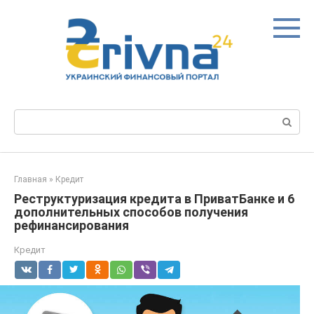
Перейти
к
контенту
Поиск:
Главная
»
Кредит
Реструктуризация кредита в ПриватБанке и 6
дополнительных способов получения
рефинансирования
Кредит