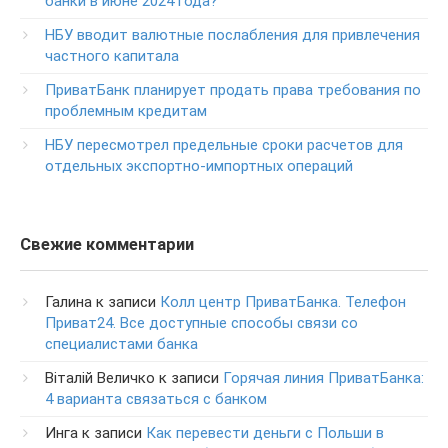
банки в июне 2024 года?
0-800-504-707
НБУ вводит валютные послабления для привлечения
частного капитала
Круглосуточный телефон поддержки обслуживания
POS-­терминалов
ПриватБанк планирует продать права требования по
0-800-500-030
проблемным кредитам
Изменение ПИН-кода карты
НБУ пересмотрел предельные сроки расчетов для
0-800-500-804
отдельных экспортно-импортных операций
Свежие комментарии
Галина
к записи
Колл центр ПриватБанка. Телефон
Приват24. Все доступные способы связи со
специалистами банка
Віталій Величко
к записи
Горячая линия ПриватБанка:
4 варианта связаться с банком
Инга
к записи
Как перевести деньги с Польши в