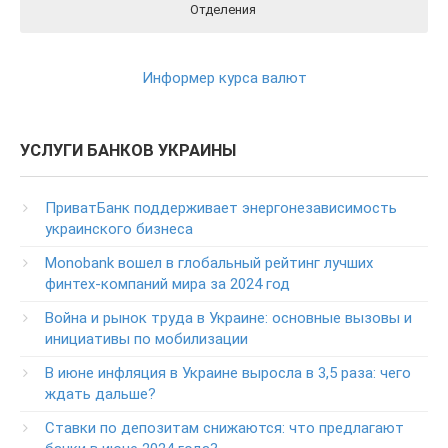
Отделения
Реквизиты ПриватБанка вы можете найти на официальном
Отделения ПриватБанка на карте
Контакты ПриватБанка
сайте Банка перейдя по этой ссылки
РЕКВИЗИТЫ
Круглосуточный телефон поддержки клиентов
Информер курса валют
ПриватБанка
(в т.ч. при проблемах с банкоматами и терминалами банка)
Колл центр: 3700
УСЛУГИ БАНКОВ УКРАИНЫ
(Бесплатно с мобильных в пределах Украины)
Телефон для звонков из-за рубежа
ПриватБанк поддерживает энергонезависимость
+38-056-716-11-31
украинского бизнеса
Круглосуточный телефон поддержки корпоративных
Monobank вошел в глобальный рейтинг лучших
клиентов ПриватБанка
финтех-компаний мира за 2024 год
Колл центр: 3700
Война и рынок труда в Украине: основные вызовы и
Круглосуточный телефон поддержки VIP­-клиентов
инициативы по мобилизации
ПриватБанка
+38-056-716-12-12
В июне инфляция в Украине выросла в 3,5 раза: чего
+38-073-900-00-02
ждать дальше?
Ставки по депозитам снижаются: что предлагают
Круглосуточный телефон поддержки владельцев карт
класса GOLD