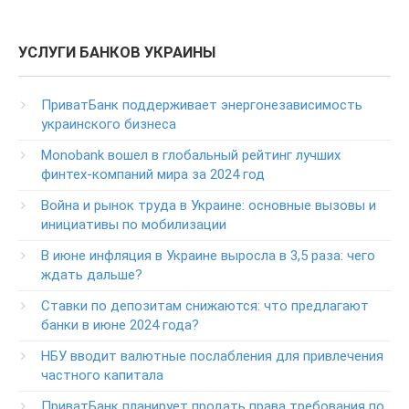
ПриватБанка
(в т.ч. при проблемах с банкоматами и терминалами банка)
Колл центр: 3700
УСЛУГИ БАНКОВ УКРАИНЫ
(Бесплатно с мобильных в пределах Украины)
Телефон для звонков из-за рубежа
ПриватБанк поддерживает энергонезависимость
+38-056-716-11-31
украинского бизнеса
Круглосуточный телефон поддержки корпоративных
Monobank вошел в глобальный рейтинг лучших
клиентов ПриватБанка
финтех-компаний мира за 2024 год
Колл центр: 3700
Война и рынок труда в Украине: основные вызовы и
Круглосуточный телефон поддержки VIP­-клиентов
инициативы по мобилизации
ПриватБанка
+38-056-716-12-12
В июне инфляция в Украине выросла в 3,5 раза: чего
+38-073-900-00-02
ждать дальше?
Ставки по депозитам снижаются: что предлагают
Круглосуточный телефон поддержки владельцев карт
класса GOLD
банки в июне 2024 года?
0-800-504-707
НБУ вводит валютные послабления для привлечения
частного капитала
Круглосуточный телефон поддержки обслуживания
POS-­терминалов
ПриватБанк планирует продать права требования по