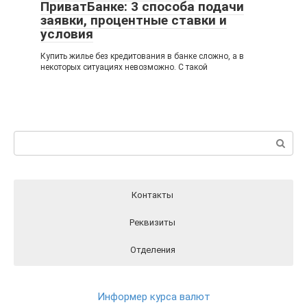
ПриватБанке: 3 способа подачи
заявки, процентные ставки и
условия
Купить жилье без кредитования в банке сложно, а в
некоторых ситуациях невозможно. С такой
Поиск:
Контакты
Реквизиты
Отделения
Реквизиты ПриватБанка вы можете найти на официальном
Отделения ПриватБанка на карте
Контакты ПриватБанка
сайте Банка перейдя по этой ссылки
РЕКВИЗИТЫ
Круглосуточный телефон поддержки клиентов
Информер курса валют