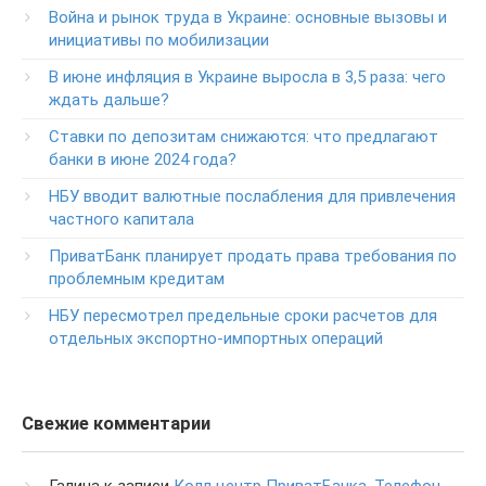
Война и рынок труда в Украине: основные вызовы и
Круглосуточный телефон поддержки VIP­-клиентов
инициативы по мобилизации
ПриватБанка
+38-056-716-12-12
В июне инфляция в Украине выросла в 3,5 раза: чего
+38-073-900-00-02
ждать дальше?
Ставки по депозитам снижаются: что предлагают
Круглосуточный телефон поддержки владельцев карт
класса GOLD
банки в июне 2024 года?
0-800-504-707
НБУ вводит валютные послабления для привлечения
частного капитала
Круглосуточный телефон поддержки обслуживания
POS-­терминалов
ПриватБанк планирует продать права требования по
0-800-500-030
проблемным кредитам
Изменение ПИН-кода карты
НБУ пересмотрел предельные сроки расчетов для
0-800-500-804
отдельных экспортно-импортных операций
Свежие комментарии