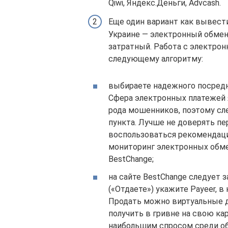
Qiwi, Яндекс.Деньги, Advcash.
Еще один вариант как вывести
Украине — электронный обмен
затратный. Работа с электро
следующему алгоритму:
выбираете надежного посредн
Сфера электронных платежей 
рода мошенников, поэтому сл
пункта. Лучше не доверять пе
воспользоваться рекомендаци
мониторинг электронных обме
BestChange;
на сайте BestChange следует 
(«Отдаете») укажите Payeer, в
Продать можно виртуальные до
получить в гривне на свою ка
наибольшим спросом среди об