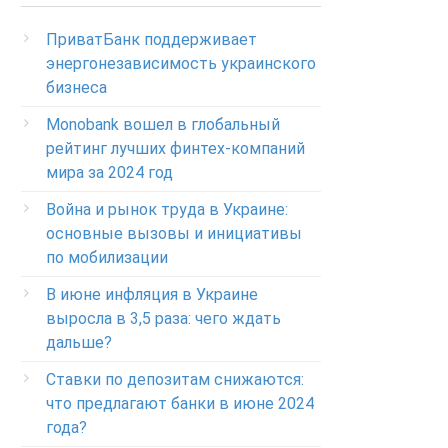
(Бесплатно с мобильных в пределах Украины)
ПриватБанк поддерживает
Телефон для звонков из-за рубежа
энергонезависимость украинского
+38-056-716-11-31
бизнеса
Круглосуточный телефон поддержки
корпоративных клиентов ПриватБанка
Monobank вошел в глобальный
Колл центр: 3700
рейтинг лучших финтех-компаний
мира за 2024 год
Круглосуточный телефон поддержки
VIP­-клиентов ПриватБанка
Война и рынок труда в Украине:
+38-056-716-12-12
основные вызовы и инициативы
по мобилизации
+38-073-900-00-02
В июне инфляция в Украине
Круглосуточный телефон поддержки
выросла в 3,5 раза: чего ждать
владельцев карт класса GOLD
0-800-504-707
дальше?
Ставки по депозитам снижаются:
Круглосуточный телефон поддержки
обслуживания POS-­терминалов
что предлагают банки в июне 2024
0-800-500-030
года?