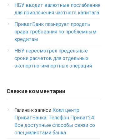
Изменение ПИН-кода карты
НБУ вводит валютные послабления
0-800-500-804
для привлечения частного капитала
ПриватБанк планирует продать
права требования по проблемным
кредитам
НБУ пересмотрел предельные
сроки расчетов для отдельных
экспортно-импортных операций
Свежие комментарии
Галина
к записи
Колл центр
ПриватБанка. Телефон Приват24.
Все доступные способы связи со
специалистами банка