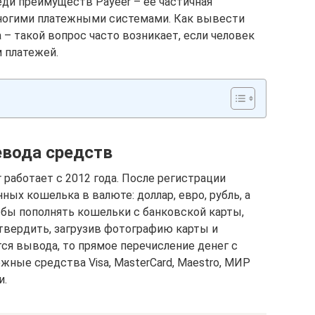
еди преимуществ Payeer – ее частичная
ногими платежными системами. Как вывести
 – такой вопрос часто возникает, если человек
 платежей.
евода средств
работает с 2012 года. После регистрации
ых кошелька в валюте: доллар, евро, рубль, а
бы пополнять кошельки с банковской карты,
твердить, загрузив фотографию карты и
тся вывода, то прямое перечисление денег с
жные средства Visa, MasterCard, Maestro, МИР
и.