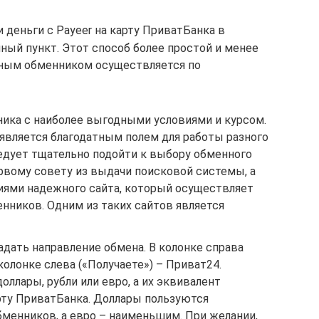
 деньги с Payeer на карту ПриватБанка в
ный пункт. Этот способ более простой и менее
нным обменником осуществляется по
ика с наиболее выгодными условиями и курсом.
является благодатным полем для работы разного
едует тщательно подойти к выбору обменного
рвому совету из выдачи поисковой системы, а
ями надежного сайта, который осуществляет
нников. Одним из таких сайтов является
задать направление обмена. В колонке справа
 колонке слева («Получаете») – Приват24.
ллары, рубли или евро, а их эквивалент
рту ПриватБанка. Доллары пользуются
менников, а евро – наименьшим. При желании,