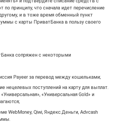
менять» и подтвердите списание средств с
 по принципу, что сначала идет перечисление
 другому, и в тоже время обменный пункт
уммы с карты ПриватБанка в пользу своего
атБанка сопряжен с некоторыми
иссия Payeer за перевод между кошельками;
ние нецелевых поступлений на карту для выплат.
«Универсальная», «Универсальная Gold» и
лагаются;
ме WebMoney, Qiwi, Яндекс.Деньги, Advcash
уммы.