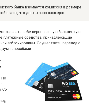
ийского банка взимается комиссия в размере
ой платы, что достаточно накладно.
мог заказать себе персональную банковскую
 все платежные средства, принадлежащие
были заблокированы. Осуществить перевод с
двумя способами:
о
в
 По
бе
. Со
ney,