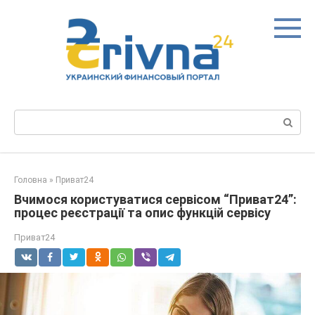
Перейти
до
вмісту
Пошук:
Головна
»
Приват24
Вчимося користуватися сервісом “Приват24”:
процес реєстрації та опис функцій сервісу
Приват24