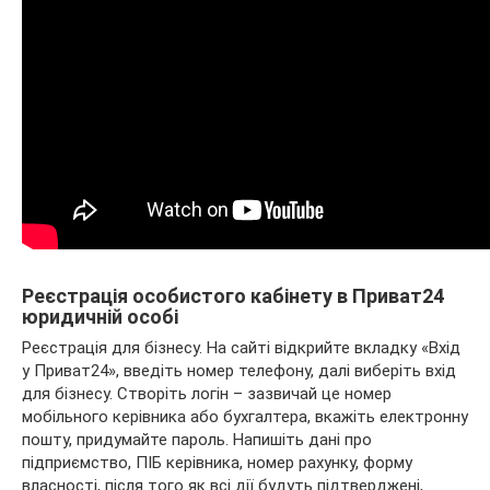
Реєстрація особистого кабінету в Приват24
юридичній особі
Реєстрація для бізнесу. На сайті відкрийте вкладку «Вхід
у Приват24», введіть номер телефону, далі виберіть вхід
для бізнесу. Створіть логін – зазвичай це номер
мобільного керівника або бухгалтера, вкажіть електронну
пошту, придумайте пароль. Напишіть дані про
підприємство, ПІБ керівника, номер рахунку, форму
власності, після того як всі дії будуть підтверджені,