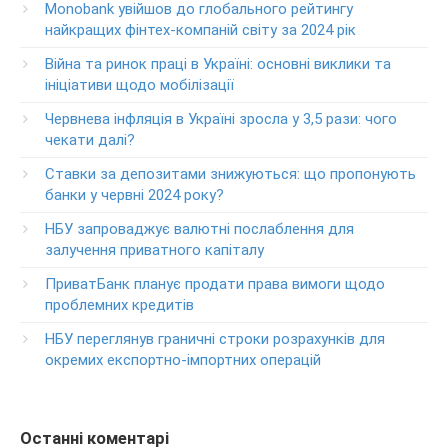
Monobank увійшов до глобального рейтингу
клиентов ПриватБанка
найкращих фінтех-компаній світу за 2024 рік
Колл центр: 3700
Війна та ринок праці в Україні: основні виклики та
Круглосуточный телефон поддержки VIP­-клиентов
ініціативи щодо мобілізації
ПриватБанка
+38-056-716-12-12
Червнева інфляція в Україні зросла у 3,5 рази: чого
+38-073-900-00-02
чекати далі?
Ставки за депозитами знижуються: що пропонують
Круглосуточный телефон поддержки владельцев карт
класса GOLD
банки у червні 2024 року?
0-800-504-707
НБУ запроваджує валютні послаблення для
залучення приватного капіталу
Круглосуточный телефон поддержки обслуживания
POS-­терминалов
ПриватБанк планує продати права вимоги щодо
0-800-500-030
проблемних кредитів
Изменение ПИН-кода карты
НБУ переглянув граничні строки розрахунків для
0-800-500-804
окремих експортно-імпортних операцій
Останні коментарі