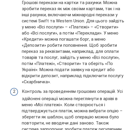
Грошові перекази на картки та рахунки. Можна
зробити переказ як між своїми картами, так і на
інші рахунки, включаючи міжнародні перекази у
системі Swift та Western Union. Для цього зайдіть
у меню «Всі послуги» – «Платежі» – «Створити»
або «Всі послуги», а потім «Переклади». У меню
«Кредити» можна погашати борг, а меню
«Депозити» робити поповнення. Щоб зробити
переказ за реквізитами, наприклад, для оплати
товарів та послуг, зайдіть у меню «Всі послуги»,
потім «Платежі», «Створити» та оберіть «По
Україні». Можна подати заявку на кредит або
відкрити депозит, наприклад підключити послугу
«Скарбничка».
Контроль за проведенням грошових операцій. Усі
здійснені операції можна переглянути в архіві в
меню «Мої платежі». Коли створюється і
підтверджується платіж, можна вибрати опцію –
зберегти як шаблон, щоб операцію можна було
повторити, не вводячи дані заново. Також
система запропонує зробити платеж регулярним,