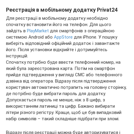
Реєстрація в мобільному додатку Privat24
Для реєстрації в мобільному додатку необхідно
спочатку встановити його на телефон. Для цього
зайдіть в
PlayMarket
для смартфонів з операційною
системою Android або
AppStore
для iPhone. У пошуку
виберіть відповідний офіційний додаток і завантажте
його. Після установки відкрийте і дотримуйтесь
інструкцій.
Спочатку потрібно буде ввести телефонний номер, на
який була зареєстрована карта. Потім на смартфон
прийде підтвердження у вигляді СМС або телефонного
дзвінка від оператора. Відразу після підтвердження
користувач автоматично потрапить на головну сторінку,
де потрібно буде вибрати пароль для додатку.
Допускається пароль не менше, ніж з 8 цифр, з
використанням латиниці та цифр. Бажано вибирати
літери різного регістру. Краще, щоб це був випадковий
набір символів – такий складніше підібрати при зломі.
Відразу після реєстрації можна буде авторизуватися і