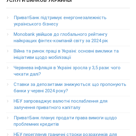
УСЛУГИ БАНКОВ УКРАИНЫ
(Бесплатно с мобильных в пределах Украины)
Телефон для звонков из-за рубежа
ПриватБанк підтримує енергонезалежність
+38-056-716-11-31
українського бізнесу
Круглосуточный телефон поддержки корпоративных
Monobank увійшов до глобального рейтингу
клиентов ПриватБанка
найкращих фінтех-компаній світу за 2024 рік
Колл центр: 3700
Війна та ринок праці в Україні: основні виклики та
Круглосуточный телефон поддержки VIP­-клиентов
ініціативи щодо мобілізації
ПриватБанка
+38-056-716-12-12
Червнева інфляція в Україні зросла у 3,5 рази: чого
+38-073-900-00-02
чекати далі?
Ставки за депозитами знижуються: що пропонують
Круглосуточный телефон поддержки владельцев карт
класса GOLD
банки у червні 2024 року?
0-800-504-707
НБУ запроваджує валютні послаблення для
залучення приватного капіталу
Круглосуточный телефон поддержки обслуживания
POS-­терминалов
ПриватБанк планує продати права вимоги щодо
0-800-500-030
проблемних кредитів
Изменение ПИН-кода карты
НБУ переглянув граничні строки розрахунків для