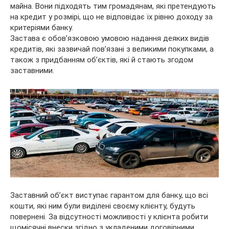
майна. Вони підходять тим громадянам, які претендують
на кредит у розмірі, що не відповідає їх рівню доходу за
критеріями банку.
Застава є обов’язковою умовою надання деяких видів
кредитів, які зазвичай пов’язані з великими покупками, а
також з придбанням об’єктів, які й стають згодом
заставними.
Заставний об’єкт виступає гарантом для банку, що всі
кошти, які ним були виділені своєму клієнту, будуть
повернені. За відсутності можливості у клієнта робити
щомісячні внески згідно з укладеними договірними