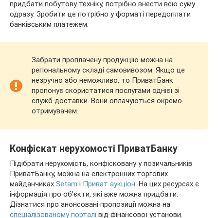
придбати побутову техніку, потрібно внести всю суму
одразу. Зробити це потрібно у форматі передоплати
банківським платежем.
Забрати проплачену продукцію можна на
регіональному складі самовивозом. Якщо це
незручно або неможливо, то ПриватБанк
пропонує скористатися послугами однієї зі
служб доставки. Вони оплачуються окремо
отримувачем.
Конфіскат нерухомості ПриватБанку
Підібрати нерухомість, конфісковану у позичальників
ПриватБанку, можна на електронних торгових
майданчиках
Setam
і
Приват аукціон
. На цих ресурсах є
інформація про об’єкти, які вже можна придбати.
Дізнатися про анонсовані пропозиції можна на
спеціалізованому порталі
від фінансової установи.