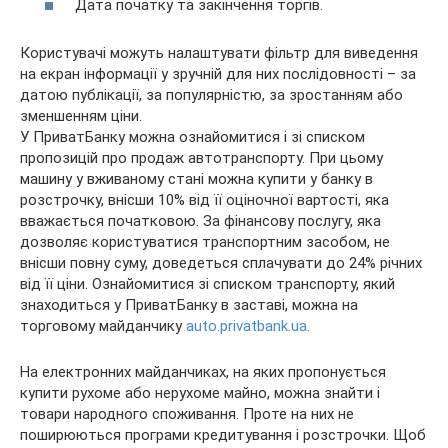
Дата початку та закінчення торгів.
Користувачі можуть налаштувати фільтр для виведення
на екран інформації у зручній для них послідовності – за
датою публікації, за популярністю, за зростанням або
зменшенням ціни.
У ПриватБанку можна ознайомитися і зі списком
пропозицій про продаж автотранспорту. При цьому
машину у вживаному стані можна купити у банку в
розстрочку, внісши 10% від її оціночної вартості, яка
вважається початковою. За фінансову послугу, яка
дозволяє користуватися транспортним засобом, не
внісши повну суму, доведеться сплачувати до 24% річних
від її ціни. Ознайомитися зі списком транспорту, який
знаходиться у ПриватБанку в заставі, можна на
торговому майданчику
auto.privatbank.ua.
На електронних майданчиках, на яких пропонується
купити рухоме або нерухоме майно, можна знайти і
товари народного споживання. Проте на них не
поширюються програми кредитування і розстрочки. Щоб