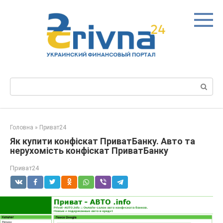
Перейти
до
вмісту
Пошук:
Головна
»
Приват24
Як купити конфіскат ПриватБанку. Авто та
нерухомість конфіскат ПриватБанку
Приват24