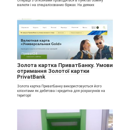
Операції з біткоїнами проводяться в пунктах обміну
валюти і на спеціалізованих біржах. На деяких
Приват24
Золота картка ПриватБанку. Умови
отримання Золотої картки
PrivatBank
Золота картка ПриватБанку використовується його
клієнтами як дебетова і кредитна для розрахунків на
території