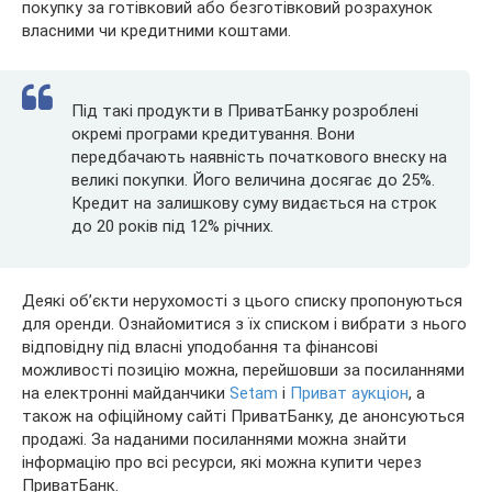
покупку за готівковий або безготівковий розрахунок
власними чи кредитними коштами.
Під такі продукти в ПриватБанку розроблені
окремі програми кредитування. Вони
передбачають наявність початкового внеску на
великі покупки. Його величина досягає до 25%.
Кредит на залишкову суму видається на строк
до 20 років під 12% річних.
Деякі об’єкти нерухомості з цього списку пропонуються
для оренди. Ознайомитися з їх списком і вибрати з нього
відповідну під власні уподобання та фінансові
можливості позицію можна, перейшовши за посиланнями
на електронні майданчики
Setam
і
Приват аукціон
, а
також на офіційному сайті ПриватБанку, де анонсуються
продажі. За наданими посиланнями можна знайти
інформацію про всі ресурси, які можна купити через
ПриватБанк.