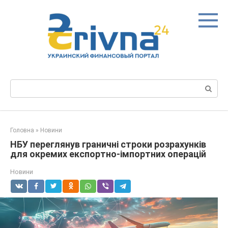
Перейти
до
вмісту
Пошук:
Головна
»
Новини
НБУ переглянув граничні строки розрахунків
для окремих експортно-імпортних операцій
Новини