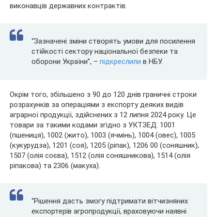
виконавців державних контрактів.
“Зазначені зміни створять умови для посилення
стійкості сектору національної безпеки та
оборони України”, –
підкреслили
в НБУ.
Окрім того, збільшено з 90 до 120 днів граничні строки
розрахунків за операціями з експорту деяких видів
аграрної продукції, здійснених з 12 липня 2024 року. Це
товари за такими кодами згідно з УКТЗЕД: 1001
(пшениця), 1002 (жито), 1003 (ячмінь), 1004 (овес), 1005
(кукурудза), 1201 (соя), 1205 (ріпак), 1206 00 (соняшник),
1507 (олія соєва), 1512 (олія соняшникова), 1514 (олія
ріпакова) та 2306 (макуха).
“Рішення дасть змогу підтримати вітчизняних
експортерів агропродукції, враховуючи наявні