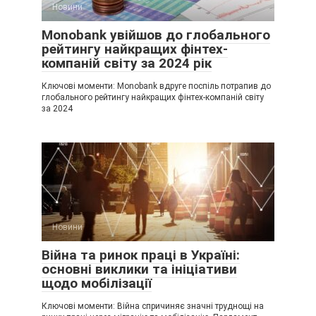
Новини
Monobank увійшов до глобального
рейтингу найкращих фінтех-
компаній світу за 2024 рік
Ключові моменти: Monobank вдруге поспіль потрапив до
глобального рейтингу найкращих фінтех-компаній світу
за 2024
Новини
Війна та ринок праці в Україні:
основні виклики та ініціативи
щодо мобілізації
Ключові моменти: Війна спричиняє значні труднощі на