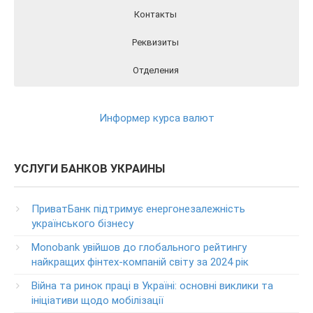
Контакты
Реквизиты
Отделения
Реквизиты ПриватБанка вы можете найти на официальном
Отделения ПриватБанка на карте
Контакты ПриватБанка
сайте Банка перейдя по этой ссылки
РЕКВИЗИТЫ
Круглосуточный телефон поддержки клиентов
Информер курса валют
ПриватБанка
(в т.ч. при проблемах с банкоматами и терминалами банка)
Колл центр: 3700
УСЛУГИ БАНКОВ УКРАИНЫ
(Бесплатно с мобильных в пределах Украины)
Телефон для звонков из-за рубежа
ПриватБанк підтримує енергонезалежність
+38-056-716-11-31
українського бізнесу
Круглосуточный телефон поддержки корпоративных
Monobank увійшов до глобального рейтингу
клиентов ПриватБанка
найкращих фінтех-компаній світу за 2024 рік
Колл центр: 3700
Війна та ринок праці в Україні: основні виклики та
Круглосуточный телефон поддержки VIP­-клиентов
ініціативи щодо мобілізації
ПриватБанка