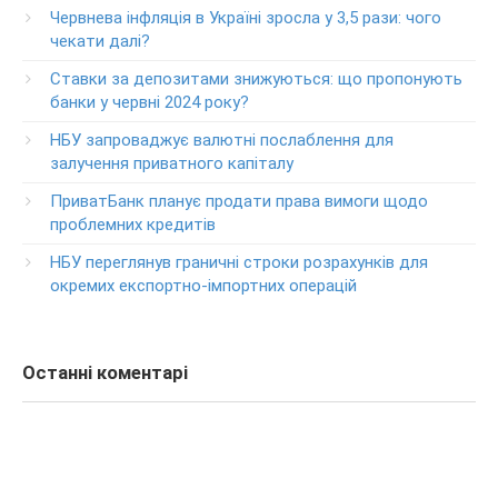
+38-056-716-12-12
Червнева інфляція в Україні зросла у 3,5 рази: чого
+38-073-900-00-02
чекати далі?
Ставки за депозитами знижуються: що пропонують
Круглосуточный телефон поддержки владельцев карт
класса GOLD
банки у червні 2024 року?
0-800-504-707
НБУ запроваджує валютні послаблення для
залучення приватного капіталу
Круглосуточный телефон поддержки обслуживания
POS-­терминалов
ПриватБанк планує продати права вимоги щодо
0-800-500-030
проблемних кредитів
Изменение ПИН-кода карты
НБУ переглянув граничні строки розрахунків для
0-800-500-804
окремих експортно-імпортних операцій
Останні коментарі