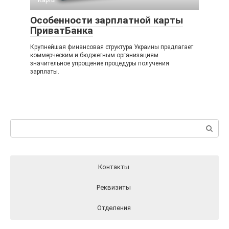
Карты
Особенности зарплатной карты
ПриватБанка
Крупнейшая финансовая структура Украины предлагает
коммерческим и бюджетным организациям
значительное упрощение процедуры получения
зарплаты.
Поиск:
Контакты
Реквизиты
Отделения
Реквизиты ПриватБанка вы можете найти на официальном
Отделения ПриватБанка на карте
Контакты ПриватБанка