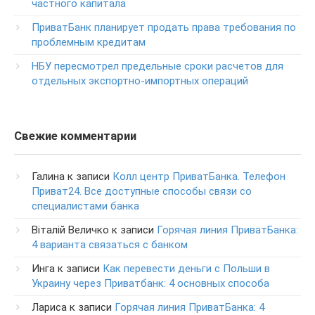
частного капитала
Круглосуточный телефон поддержки обслуживания
POS-­терминалов
ПриватБанк планирует продать права требования по
0-800-500-030
проблемным кредитам
Изменение ПИН-кода карты
НБУ пересмотрел предельные сроки расчетов для
0-800-500-804
отдельных экспортно-импортных операций
Свежие комментарии
Галина
к записи
Колл центр ПриватБанка. Телефон
Приват24. Все доступные способы связи со
специалистами банка
Віталій Величко
к записи
Горячая линия ПриватБанка:
4 варианта связаться с банком
Инга
к записи
Как перевести деньги с Польши в
Украину через Приватбанк: 4 основных способа
Лариса
к записи
Горячая линия ПриватБанка: 4