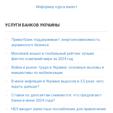
сайте Банка перейдя по этой ссылки
РЕКВИЗИТЫ
Круглосуточный телефон поддержки клиентов
Информер курса валют
ПриватБанка
(в т.ч. при проблемах с банкоматами и терминалами банка)
Колл центр: 3700
УСЛУГИ БАНКОВ УКРАИНЫ
(Бесплатно с мобильных в пределах Украины)
Телефон для звонков из-за рубежа
ПриватБанк поддерживает энергонезависимость
+38-056-716-11-31
украинского бизнеса
Круглосуточный телефон поддержки корпоративных
Monobank вошел в глобальный рейтинг лучших
клиентов ПриватБанка
финтех-компаний мира за 2024 год
Колл центр: 3700
Война и рынок труда в Украине: основные вызовы и
Круглосуточный телефон поддержки VIP­-клиентов
инициативы по мобилизации
ПриватБанка
+38-056-716-12-12
В июне инфляция в Украине выросла в 3,5 раза: чего
+38-073-900-00-02
ждать дальше?
Ставки по депозитам снижаются: что предлагают
Круглосуточный телефон поддержки владельцев карт
класса GOLD
банки в июне 2024 года?
0-800-504-707
НБУ вводит валютные послабления для привлечения