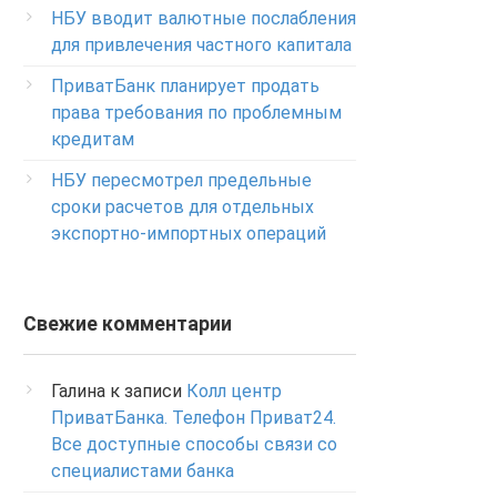
Изменение ПИН-кода карты
НБУ вводит валютные послабления
0-800-500-804
для привлечения частного капитала
ПриватБанк планирует продать
права требования по проблемным
кредитам
НБУ пересмотрел предельные
сроки расчетов для отдельных
экспортно-импортных операций
Свежие комментарии
Галина
к записи
Колл центр
ПриватБанка. Телефон Приват24.
Все доступные способы связи со
специалистами банка