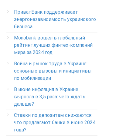
(Бесплатно с мобильных в пределах Украины)
ПриватБанк поддерживает
Телефон для звонков из-за рубежа
энергонезависимость украинского
+38-056-716-11-31
бизнеса
Круглосуточный телефон поддержки
корпоративных клиентов ПриватБанка
Monobank вошел в глобальный
Колл центр: 3700
рейтинг лучших финтех-компаний
мира за 2024 год
Круглосуточный телефон поддержки
VIP­-клиентов ПриватБанка
Война и рынок труда в Украине:
+38-056-716-12-12
основные вызовы и инициативы
по мобилизации
+38-073-900-00-02
В июне инфляция в Украине
Круглосуточный телефон поддержки
выросла в 3,5 раза: чего ждать
владельцев карт класса GOLD
0-800-504-707
дальше?
Ставки по депозитам снижаются:
Круглосуточный телефон поддержки
обслуживания POS-­терминалов
что предлагают банки в июне 2024
0-800-500-030
года?