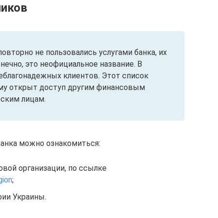
ников
вторно не пользовались услугами банка, их
нечно, это неофициальное название. В
еблагонадежных клиентов. Этот список
ему открыт доступ другим финансовым
ским лицам.
анка можно ознакомиться:
овой организации, по ссылке
gion
;
рии Украины.