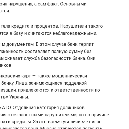
ория нарушения, а сам факт. Основными
ются:
тела кредита и процентов. Нарушители такого
ятся в базу и считаются неблагонадежными.
м документам. В этом случае банк терпит
лженность составляет полную сумму без
зыскивает служба безопасности банка. Они
ников.
нковских карт — также мошенническая
 банку. Лица, занимающиеся подделкой
изации, привлекаются к ответственности по
тву Украины.
 АТО. Отдельная категория должников.
ляются злостными нарушителями, но по причине
шать кредиты. За это время увеличивается не
 начисляется пеня. Многие стараются погасить