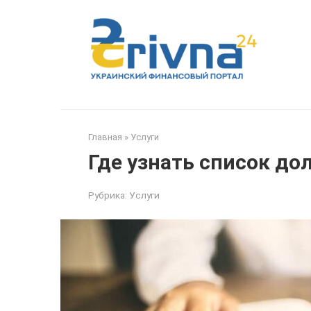
Перейти
к
контенту
Главная
»
Услуги
Где узнать список д
Рубрика:
Услуги