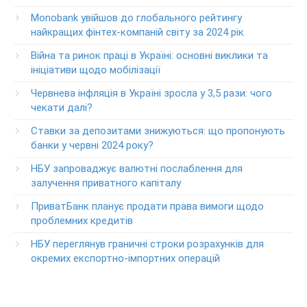
Круглосуточный телефон поддержки корпоративных
Monobank увійшов до глобального рейтингу
клиентов ПриватБанка
найкращих фінтех-компаній світу за 2024 рік
Колл центр: 3700
Війна та ринок праці в Україні: основні виклики та
Круглосуточный телефон поддержки VIP­-клиентов
ініціативи щодо мобілізації
ПриватБанка
+38-056-716-12-12
Червнева інфляція в Україні зросла у 3,5 рази: чого
+38-073-900-00-02
чекати далі?
Ставки за депозитами знижуються: що пропонують
Круглосуточный телефон поддержки владельцев карт
класса GOLD
банки у червні 2024 року?
0-800-504-707
НБУ запроваджує валютні послаблення для
залучення приватного капіталу
Круглосуточный телефон поддержки обслуживания
POS-­терминалов
ПриватБанк планує продати права вимоги щодо
0-800-500-030
проблемних кредитів
Изменение ПИН-кода карты
НБУ переглянув граничні строки розрахунків для
0-800-500-804
окремих експортно-імпортних операцій