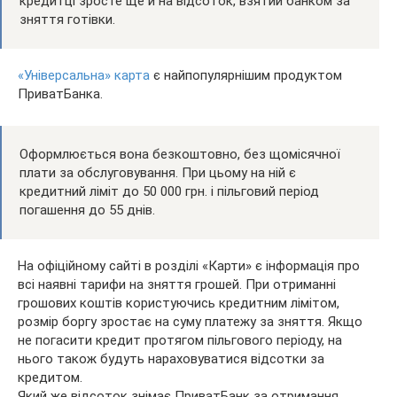
кредитці зросте ще й на відсоток, взятий банком за
зняття готівки.
«Універсальна» карта
є найпопулярнішим продуктом
ПриватБанка.
Оформлюється вона безкоштовно, без щомісячної
плати за обслуговування. При цьому на ній є
кредитний ліміт до 50 000 грн. і пільговий період
погашення до 55 днів.
На офіційному сайті в розділі «Карти» є інформація про
всі наявні тарифи на зняття грошей. При отриманні
грошових коштів користуючись кредитним лімітом,
розмір боргу зростає на суму платежу за зняття. Якщо
не погасити кредит протягом пільгового періоду, на
нього також будуть нараховуватися відсотки за
кредитом.
Який же відсоток знімає ПриватБанк за отримання