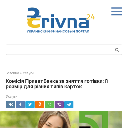
Перейти
до
вмісту
Пошук:
Головна
»
Услуги
Комісія ПриватБанка за зняття готівки: її
розмір для різних типів карток
Услуги