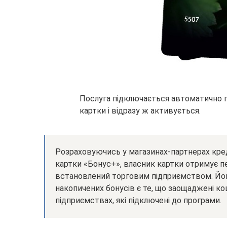
Послуга підключається автоматично 
картки і відразу ж активується.
Розраховуючись у магазинах-партнерах кред
картки «Бонус+», власник картки отримує п
встановлений торговим підприємством. Йог
накопичених бонусів є те, що заощаджені к
підприємствах, які підключені до програми.