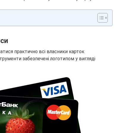
уси
тися практично всі власники карток
струменти забезпечені логотипом у вигляді