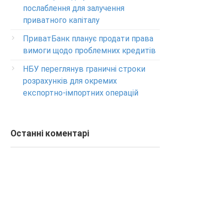
Изменение ПИН-кода карты
послаблення для залучення
0-800-500-804
приватного капіталу
ПриватБанк планує продати права
вимоги щодо проблемних кредитів
НБУ переглянув граничні строки
розрахунків для окремих
експортно-імпортних операцій
Останні коментарі