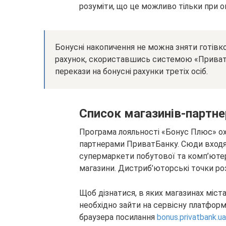
розуміти, що це можливо тільки при оп
Бонусні накопичення не можна зняти готівк
рахунок, скориставшись системою «Приват2
перекази на бонусні рахунки третіх осіб.
Список магазинів-партне
Програма лояльності «Бонус Плюс» охо
партнерами ПриватБанку. Сюди входят
супермаркети побутової та комп’ютерно
магазини. Дистриб’юторські точки роз
Щоб дізнатися, в яких магазинах міс
необхідно зайти на сервісну платфор
браузера посилання
bonus.privatbank.ua