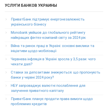
Колл центр: 3700
УСЛУГИ БАНКОВ УКРАИНЫ
(Бесплатно с мобильных в пределах Украины)
Телефон для звонков из-за рубежа
ПриватБанк підтримує енергонезалежність
+38-056-716-11-31
українського бізнесу
Круглосуточный телефон поддержки корпоративных
Monobank увійшов до глобального рейтингу
клиентов ПриватБанка
найкращих фінтех-компаній світу за 2024 рік
Колл центр: 3700
Війна та ринок праці в Україні: основні виклики та
Круглосуточный телефон поддержки VIP­-клиентов
ініціативи щодо мобілізації
ПриватБанка
+38-056-716-12-12
Червнева інфляція в Україні зросла у 3,5 рази: чого
+38-073-900-00-02
чекати далі?
Ставки за депозитами знижуються: що пропонують
Круглосуточный телефон поддержки владельцев карт
класса GOLD
банки у червні 2024 року?
0-800-504-707
НБУ запроваджує валютні послаблення для
залучення приватного капіталу
Круглосуточный телефон поддержки обслуживания
POS-­терминалов
ПриватБанк планує продати права вимоги щодо
0-800-500-030
проблемних кредитів