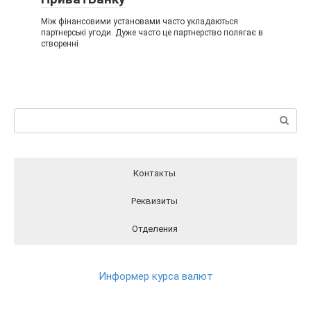
Між фінансовими установами часто укладаються
партнерські угоди. Дуже часто це партнерство полягає в
створенні
Пошук:
Контакты
Реквизиты
Отделения
Реквизиты ПриватБанка вы можете найти на официальном
Отделения ПриватБанка на карте
Контакты ПриватБанка
сайте Банка перейдя по этой ссылки
РЕКВИЗИТЫ
Круглосуточный телефон поддержки клиентов
Информер курса валют
ПриватБанка
(в т.ч. при проблемах с банкоматами и терминалами банка)