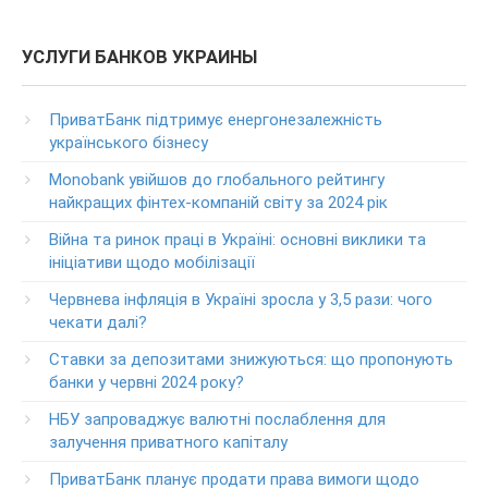
(в т.ч. при проблемах с банкоматами и терминалами банка)
Колл центр: 3700
УСЛУГИ БАНКОВ УКРАИНЫ
(Бесплатно с мобильных в пределах Украины)
Телефон для звонков из-за рубежа
ПриватБанк підтримує енергонезалежність
+38-056-716-11-31
українського бізнесу
Круглосуточный телефон поддержки корпоративных
Monobank увійшов до глобального рейтингу
клиентов ПриватБанка
найкращих фінтех-компаній світу за 2024 рік
Колл центр: 3700
Війна та ринок праці в Україні: основні виклики та
Круглосуточный телефон поддержки VIP­-клиентов
ініціативи щодо мобілізації
ПриватБанка
+38-056-716-12-12
Червнева інфляція в Україні зросла у 3,5 рази: чого
+38-073-900-00-02
чекати далі?
Ставки за депозитами знижуються: що пропонують
Круглосуточный телефон поддержки владельцев карт
класса GOLD
банки у червні 2024 року?
0-800-504-707
НБУ запроваджує валютні послаблення для
залучення приватного капіталу
Круглосуточный телефон поддержки обслуживания
POS-­терминалов
ПриватБанк планує продати права вимоги щодо