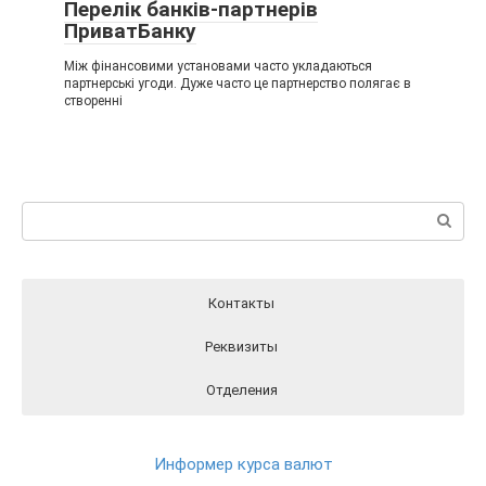
Перелік банків-партнерів
ПриватБанку
Між фінансовими установами часто укладаються
партнерські угоди. Дуже часто це партнерство полягає в
створенні
Пошук:
Контакты
Реквизиты
Отделения
Реквизиты ПриватБанка вы можете найти на официальном
Отделения ПриватБанка на карте
Контакты ПриватБанка
сайте Банка перейдя по этой ссылки
РЕКВИЗИТЫ
Круглосуточный телефон поддержки клиентов
Информер курса валют
ПриватБанка