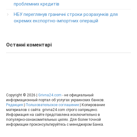
0-800-500-030
проблемних кредитів
Изменение ПИН-кода карты
НБУ переглянув граничні строки розрахунків для
0-800-500-804
окремих експортно-імпортних операцій
Останні коментарі
Copyright © 2026 |
Grivna24.com
- не официальный
информационный портал об услугах украинских банков.
Редакция
|
Пользовательское соглашение
| Копирование
материалов с сайта: grivna24.com строго запрещено.
Информация на сайте представлена исключительно в
популярно-ознакомительных целях. Для более точной
информации проконсультируйтесь с менеджером Банка.