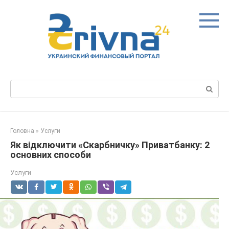
Перейти
до
вмісту
Пошук:
Головна
»
Услуги
Як відключити «Скарбничку» Приватбанку: 2
основних способи
Услуги