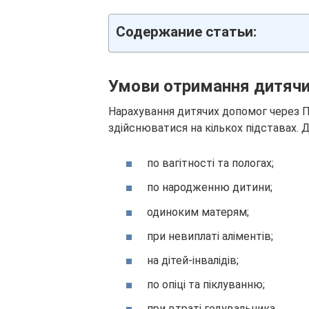
Содержание статьи:
Умови отримання дитячи
Нарахування дитячих допомог через П
здійснюватися на кількох підставах. 
по вагітності та пологах;
по народженню дитини;
одиноким матерям;
при невиплаті аліментів;
на дітей-інвалідів;
по опіці та піклуванню;
при втраті годувальника.