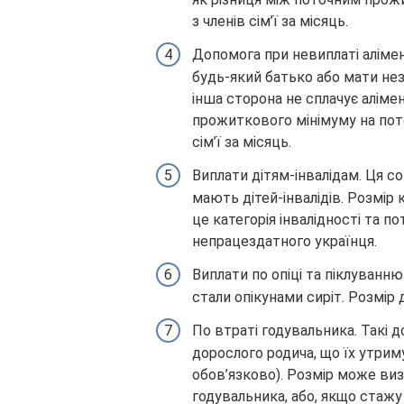
з членів сім’ї за місяць.
Допомога при невиплаті аліме
будь-який батько або мати нез
інша сторона не сплачує аліме
прожиткового мінімуму на пото
сім’ї за місяць.
Виплати дітям-інвалідам. Ця со
мають дітей-інвалідів. Розмір
це категорія інвалідності та 
непрацездатного українця.
Виплати по опіці та піклуванн
стали опікунами сиріт. Розмі
По втраті годувальника. Такі 
дорослого родича, що їх утрим
обов’язково). Розмір може виз
годувальника, або, якщо стаж