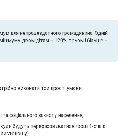
мум для непрацездатного громадянина. Одній
німуму, двом дітям – 120%, трьом і більше –
отрібно виконати три прості умови:
і та соціального захисту населення;
 куди будуть перераховуватися гроші (хоча є
 листоношу).