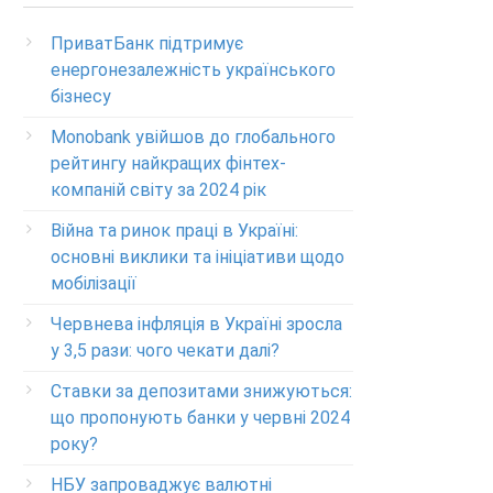
(Бесплатно с мобильных в пределах Украины)
ПриватБанк підтримує
Телефон для звонков из-за рубежа
енергонезалежність українського
+38-056-716-11-31
бізнесу
Круглосуточный телефон поддержки
корпоративных клиентов ПриватБанка
Monobank увійшов до глобального
Колл центр: 3700
рейтингу найкращих фінтех-
компаній світу за 2024 рік
Круглосуточный телефон поддержки
VIP­-клиентов ПриватБанка
Війна та ринок праці в Україні:
+38-056-716-12-12
основні виклики та ініціативи щодо
мобілізації
+38-073-900-00-02
Червнева інфляція в Україні зросла
Круглосуточный телефон поддержки
у 3,5 рази: чого чекати далі?
владельцев карт класса GOLD
0-800-504-707
Ставки за депозитами знижуються:
що пропонують банки у червні 2024
Круглосуточный телефон поддержки
обслуживания POS-­терминалов
року?
0-800-500-030
НБУ запроваджує валютні