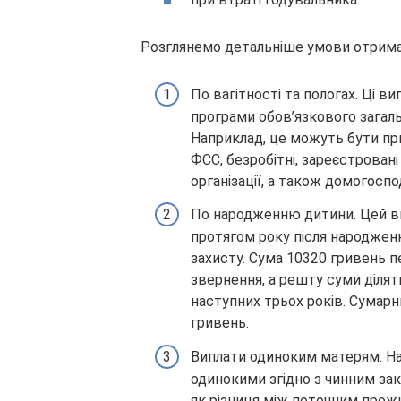
Розглянемо детальніше умови отриман
По вагітності та пологах. Ці в
програми обов’язкового загал
Наприклад, це можуть бути при
ФСС, безробітні, зареєстровані 
організації, а також домогоспо
По народженню дитини. Цей ви
протягом року після народжен
захисту. Сума 10320 гривень п
звернення, а решту суми ділят
наступних трьох років. Сумарн
гривень.
Виплати одиноким матерям. Н
одинокими згідно з чинним за
як різниця між поточним прож