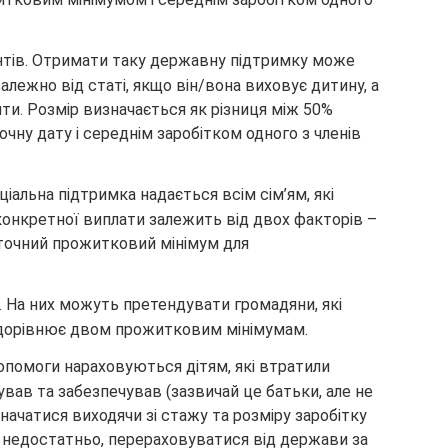
нтів. Отримати таку державну підтримку може
алежно від статі, якщо він/вона виховує дитину, а
нти. Розмір визначається як різниця між 50%
чну дату і середнім заробітком одного з членів
ціальна підтримка надається всім сім’ям, які
 конкретної виплати залежить від двох факторів –
поточний прожитковий мінімум для
ю. На них можуть претендувати громадяни, які
р дорівнює двом прожитковим мінімумам.
допомоги нараховуються дітям, які втратили
ував та забезпечував (зазвичай це батьки, але не
начатися виходячи зі стажу та розміру заробітку
у недостатньо, перераховуватися від держави за