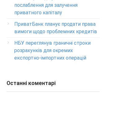
Изменение ПИН-кода карты
послаблення для залучення
0-800-500-804
приватного капіталу
ПриватБанк планує продати права
вимоги щодо проблемних кредитів
НБУ переглянув граничні строки
розрахунків для окремих
експортно-імпортних операцій
Останні коментарі