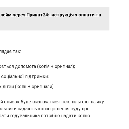
лейм через Приват24: інструкція з оплати та
ядає так:
ється допомога (копія + оригінал);
соціальної підтримки;
ітей (копії + оригінали).
й список буде визначатися тією пільгою, на яку
увальники надають копію рішення суду про
трати годувальника потрібно надати копію