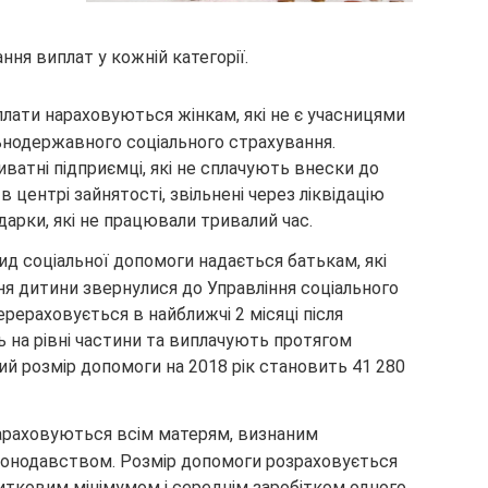
ня виплат у кожній категорії.
иплати нараховуються жінкам, які не є учасницями
ьнодержавного соціального страхування.
ватні підприємці, які не сплачують внески до
в центрі зайнятості, звільнені через ліквідацію
дарки, які не працювали тривалий час.
д соціальної допомоги надається батькам, які
ня дитини звернулися до Управління соціального
ерераховується в найближчі 2 місяці після
ь на рівні частини та виплачують протягом
ий розмір допомоги на 2018 рік становить 41 280
араховуються всім матерям, визнаним
конодавством. Розмір допомоги розраховується
итковим мінімумом і середнім заробітком одного