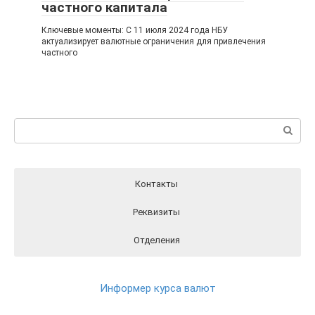
частного капитала
Ключевые моменты: С 11 июля 2024 года НБУ
актуализирует валютные ограничения для привлечения
частного
Поиск:
Контакты
Реквизиты
Отделения
Реквизиты ПриватБанка вы можете найти на официальном
Отделения ПриватБанка на карте
Контакты ПриватБанка
сайте Банка перейдя по этой ссылки
РЕКВИЗИТЫ
Круглосуточный телефон поддержки клиентов
Информер курса валют
ПриватБанка
(в т.ч. при проблемах с банкоматами и терминалами банка)