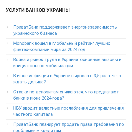
Колл центр: 3700
УСЛУГИ БАНКОВ УКРАИНЫ
(Бесплатно с мобильных в пределах Украины)
Телефон для звонков из-за рубежа
ПриватБанк поддерживает энергонезависимость
+38-056-716-11-31
украинского бизнеса
Круглосуточный телефон поддержки корпоративных
Monobank вошел в глобальный рейтинг лучших
клиентов ПриватБанка
финтех-компаний мира за 2024 год
Колл центр: 3700
Война и рынок труда в Украине: основные вызовы и
Круглосуточный телефон поддержки VIP­-клиентов
инициативы по мобилизации
ПриватБанка
+38-056-716-12-12
В июне инфляция в Украине выросла в 3,5 раза: чего
+38-073-900-00-02
ждать дальше?
Ставки по депозитам снижаются: что предлагают
Круглосуточный телефон поддержки владельцев карт
класса GOLD
банки в июне 2024 года?
0-800-504-707
НБУ вводит валютные послабления для привлечения
частного капитала
Круглосуточный телефон поддержки обслуживания
POS-­терминалов
ПриватБанк планирует продать права требования по
0-800-500-030
проблемным кредитам