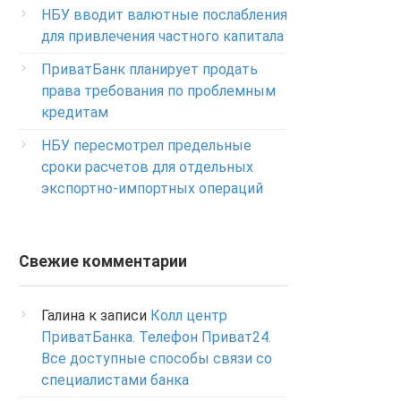
Изменение ПИН-кода карты
НБУ вводит валютные послабления
0-800-500-804
для привлечения частного капитала
ПриватБанк планирует продать
права требования по проблемным
кредитам
НБУ пересмотрел предельные
сроки расчетов для отдельных
экспортно-импортных операций
Свежие комментарии
Галина
к записи
Колл центр
ПриватБанка. Телефон Приват24.
Все доступные способы связи со
специалистами банка