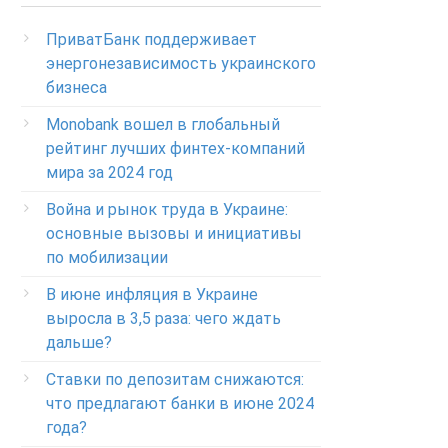
(Бесплатно с мобильных в пределах Украины)
ПриватБанк поддерживает
Телефон для звонков из-за рубежа
энергонезависимость украинского
+38-056-716-11-31
бизнеса
Круглосуточный телефон поддержки
корпоративных клиентов ПриватБанка
Monobank вошел в глобальный
Колл центр: 3700
рейтинг лучших финтех-компаний
мира за 2024 год
Круглосуточный телефон поддержки
VIP­-клиентов ПриватБанка
Война и рынок труда в Украине:
+38-056-716-12-12
основные вызовы и инициативы
по мобилизации
+38-073-900-00-02
В июне инфляция в Украине
Круглосуточный телефон поддержки
выросла в 3,5 раза: чего ждать
владельцев карт класса GOLD
0-800-504-707
дальше?
Ставки по депозитам снижаются:
Круглосуточный телефон поддержки
обслуживания POS-­терминалов
что предлагают банки в июне 2024
0-800-500-030
года?