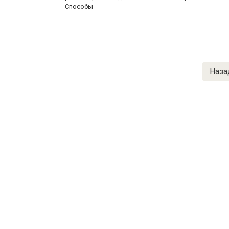
Способы
Пагинация
Наза
записей