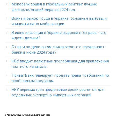
Monobank вошел в глобальный рейтинг лучших
клиентов ПриватБанка
финтех-компаний мира за 2024 год
Колл центр: 3700
Война и рынок труда в Украине: основные вызовы и
Круглосуточный телефон поддержки VIP­-клиентов
инициативы по мобилизации
ПриватБанка
+38-056-716-12-12
В июне инфляция в Украине выросла в 3,5 раза: чего
+38-073-900-00-02
ждать дальше?
Ставки по депозитам снижаются: что предлагают
Круглосуточный телефон поддержки владельцев карт
класса GOLD
банки в июне 2024 года?
0-800-504-707
НБУ вводит валютные послабления для привлечения
частного капитала
Круглосуточный телефон поддержки обслуживания
POS-­терминалов
ПриватБанк планирует продать права требования по
0-800-500-030
проблемным кредитам
Изменение ПИН-кода карты
НБУ пересмотрел предельные сроки расчетов для
0-800-500-804
отдельных экспортно-импортных операций
Свежие комментарии