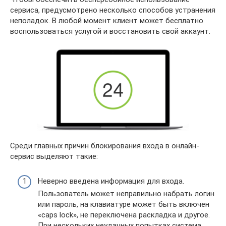
сервиса, предусмотрено несколько способов устранения
неполадок. В любой момент клиент может бесплатно
воспользоваться услугой и восстановить свой аккаунт.
Среди главных причин блокирования входа в онлайн-
сервис выделяют такие:
Неверно введена информация для входа.
Пользователь может неправильно набрать логин
или пароль, на клавиатуре может быть включен
«caps lock», не переключена раскладка и другое.
При нескольких неудачных попытках система