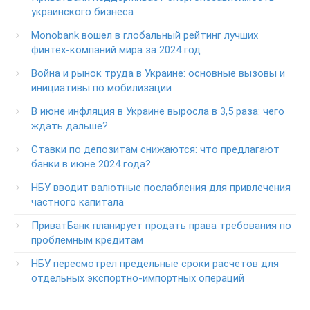
+38-056-716-11-31
украинского бизнеса
Круглосуточный телефон поддержки корпоративных
Monobank вошел в глобальный рейтинг лучших
клиентов ПриватБанка
финтех-компаний мира за 2024 год
Колл центр: 3700
Война и рынок труда в Украине: основные вызовы и
Круглосуточный телефон поддержки VIP­-клиентов
инициативы по мобилизации
ПриватБанка
+38-056-716-12-12
В июне инфляция в Украине выросла в 3,5 раза: чего
+38-073-900-00-02
ждать дальше?
Ставки по депозитам снижаются: что предлагают
Круглосуточный телефон поддержки владельцев карт
класса GOLD
банки в июне 2024 года?
0-800-504-707
НБУ вводит валютные послабления для привлечения
частного капитала
Круглосуточный телефон поддержки обслуживания
POS-­терминалов
ПриватБанк планирует продать права требования по
0-800-500-030
проблемным кредитам
Изменение ПИН-кода карты
НБУ пересмотрел предельные сроки расчетов для
0-800-500-804
отдельных экспортно-импортных операций