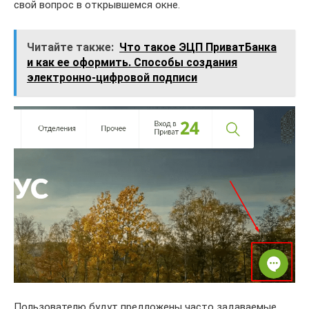
свой вопрос в открывшемся окне.
Читайте также:
Что такое ЭЦП ПриватБанка
и как ее оформить. Способы создания
электронно-цифровой подписи
Пользователю будут предложены часто задаваемые