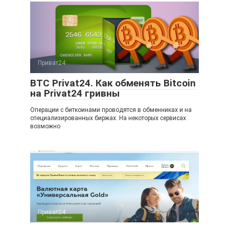
Приват24
BTC Privat24. Как обменять Bitcoin
на Privat24 гривны
Операции с биткоинами проводятся в обменниках и на
специализированных биржах. На некоторых сервисах
возможно
Приват24