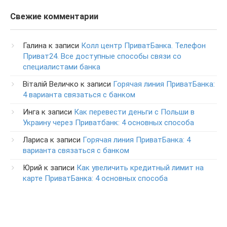
Свежие комментарии
Галина
к записи
Колл центр ПриватБанка. Телефон
Приват24. Все доступные способы связи со
специалистами банка
Віталій Величко
к записи
Горячая линия ПриватБанка:
4 варианта связаться с банком
Инга
к записи
Как перевести деньги с Польши в
Украину через Приватбанк: 4 основных способа
Лариса
к записи
Горячая линия ПриватБанка: 4
варианта связаться с банком
Юрий
к записи
Как увеличить кредитный лимит на
карте ПриватБанка: 4 основных способа