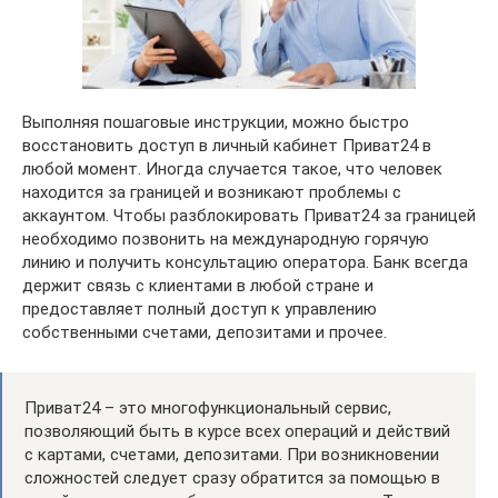
Выполняя пошаговые инструкции, можно быстро
восстановить доступ в личный кабинет Приват24 в
любой момент. Иногда случается такое, что человек
находится за границей и возникают проблемы с
аккаунтом. Чтобы разблокировать Приват24 за границей
необходимо позвонить на международную горячую
линию и получить консультацию оператора. Банк всегда
держит связь с клиентами в любой стране и
предоставляет полный доступ к управлению
собственными счетами, депозитами и прочее.
Приват24 – это многофункциональный сервис,
позволяющий быть в курсе всех операций и действий
с картами, счетами, депозитами. При возникновении
сложностей следует сразу обратится за помощью в