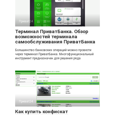
Приват24
Терминал ПриватБанка. Обзор
возможностей терминала
самообслуживания ПриватБанка
Большинство банковских операций можно провести
через терминал ПриватБанка. Многофункциональный
инструмент предназначен для решения ряда
Приват24
Как купить конфискат