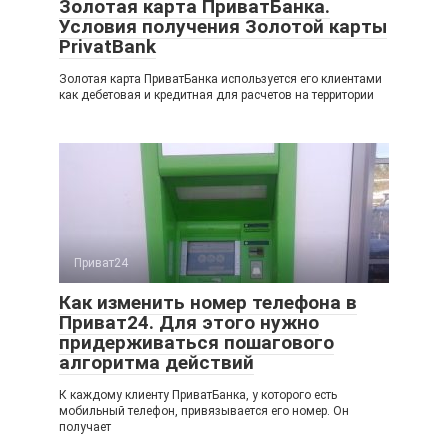
Золотая карта ПриватБанка.
Условия получения Золотой карты
PrivatBank
Золотая карта ПриватБанка используется его клиентами
как дебетовая и кредитная для расчетов на территории
Приват24
Как изменить номер телефона в
Приват24. Для этого нужно
придерживаться пошагового
алгоритма действий
К каждому клиенту ПриватБанка, у которого есть
мобильный телефон, привязывается его номер. Он
получает