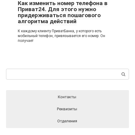
Как изменить номер телефона в
Приват24. Для этого нужно
придерживаться пошагового
алгоритма действий
К каждому клиенту ПриватБанка, у которого есть
мобильный телефон, привязывается его номер. Он
получает
Поиск:
Контакты
Реквизиты
Отделения
Реквизиты ПриватБанка вы можете найти на официальном
Отделения ПриватБанка на карте
Контакты ПриватБанка