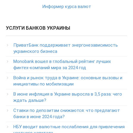
сайте Банка перейдя по этой ссылки
РЕКВИЗИТЫ
Круглосуточный телефон поддержки клиентов
Информер курса валют
ПриватБанка
(в т.ч. при проблемах с банкоматами и терминалами банка)
Колл центр: 3700
УСЛУГИ БАНКОВ УКРАИНЫ
(Бесплатно с мобильных в пределах Украины)
Телефон для звонков из-за рубежа
ПриватБанк поддерживает энергонезависимость
+38-056-716-11-31
украинского бизнеса
Круглосуточный телефон поддержки корпоративных
Monobank вошел в глобальный рейтинг лучших
клиентов ПриватБанка
финтех-компаний мира за 2024 год
Колл центр: 3700
Война и рынок труда в Украине: основные вызовы и
Круглосуточный телефон поддержки VIP­-клиентов
инициативы по мобилизации
ПриватБанка
+38-056-716-12-12
В июне инфляция в Украине выросла в 3,5 раза: чего
+38-073-900-00-02
ждать дальше?
Ставки по депозитам снижаются: что предлагают
Круглосуточный телефон поддержки владельцев карт
класса GOLD
банки в июне 2024 года?
0-800-504-707
НБУ вводит валютные послабления для привлечения