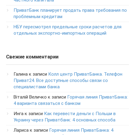
частного капитала
Круглосуточный телефон поддержки обслуживания
POS-­терминалов
ПриватБанк планирует продать права требования по
0-800-500-030
проблемным кредитам
Изменение ПИН-кода карты
НБУ пересмотрел предельные сроки расчетов для
0-800-500-804
отдельных экспортно-импортных операций
Свежие комментарии
Галина
к записи
Колл центр ПриватБанка. Телефон
Приват24. Все доступные способы связи со
специалистами банка
Віталій Величко
к записи
Горячая линия ПриватБанка:
4 варианта связаться с банком
Инга
к записи
Как перевести деньги с Польши в
Украину через Приватбанк: 4 основных способа
Лариса
к записи
Горячая линия ПриватБанка: 4