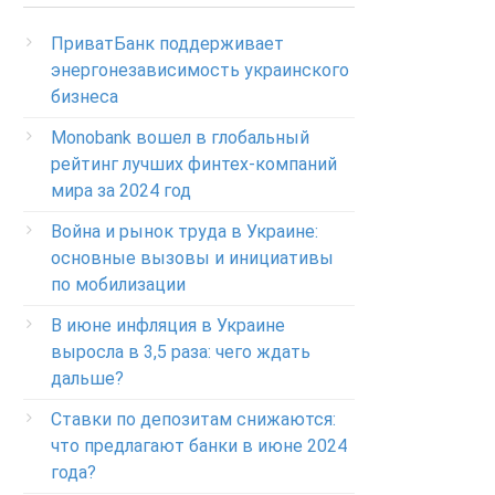
(Бесплатно с мобильных в пределах Украины)
ПриватБанк поддерживает
Телефон для звонков из-за рубежа
энергонезависимость украинского
+38-056-716-11-31
бизнеса
Круглосуточный телефон поддержки
корпоративных клиентов ПриватБанка
Monobank вошел в глобальный
Колл центр: 3700
рейтинг лучших финтех-компаний
мира за 2024 год
Круглосуточный телефон поддержки
VIP­-клиентов ПриватБанка
Война и рынок труда в Украине:
+38-056-716-12-12
основные вызовы и инициативы
по мобилизации
+38-073-900-00-02
В июне инфляция в Украине
Круглосуточный телефон поддержки
выросла в 3,5 раза: чего ждать
владельцев карт класса GOLD
0-800-504-707
дальше?
Ставки по депозитам снижаются:
Круглосуточный телефон поддержки
обслуживания POS-­терминалов
что предлагают банки в июне 2024
0-800-500-030
года?