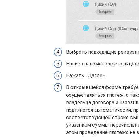
Выбрать подходящие реквизи
Написать номер своего лицево
Нажать «Далее».
В открывшейся форме требует
осуществляться платеж, а так
владельца договора и название
подтянется автоматически, при
соответствующей строке выш
указанием суммы перечислени
этом проведение платежа не з