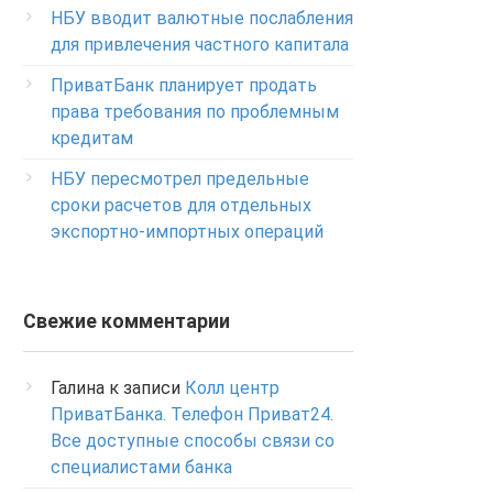
Изменение ПИН-кода карты
НБУ вводит валютные послабления
0-800-500-804
для привлечения частного капитала
ПриватБанк планирует продать
права требования по проблемным
кредитам
НБУ пересмотрел предельные
сроки расчетов для отдельных
экспортно-импортных операций
Свежие комментарии
Галина
к записи
Колл центр
ПриватБанка. Телефон Приват24.
Все доступные способы связи со
специалистами банка