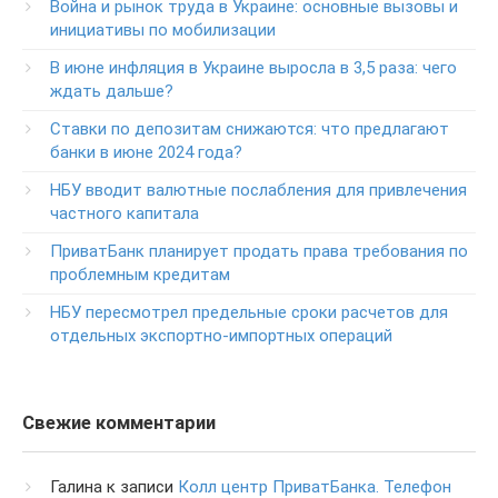
Война и рынок труда в Украине: основные вызовы и
Круглосуточный телефон поддержки VIP­-клиентов
инициативы по мобилизации
ПриватБанка
+38-056-716-12-12
В июне инфляция в Украине выросла в 3,5 раза: чего
+38-073-900-00-02
ждать дальше?
Ставки по депозитам снижаются: что предлагают
Круглосуточный телефон поддержки владельцев карт
класса GOLD
банки в июне 2024 года?
0-800-504-707
НБУ вводит валютные послабления для привлечения
частного капитала
Круглосуточный телефон поддержки обслуживания
POS-­терминалов
ПриватБанк планирует продать права требования по
0-800-500-030
проблемным кредитам
Изменение ПИН-кода карты
НБУ пересмотрел предельные сроки расчетов для
0-800-500-804
отдельных экспортно-импортных операций
Свежие комментарии
Галина
к записи
Колл центр ПриватБанка. Телефон