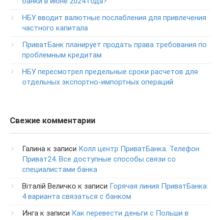
банки в июне 2024 года?
0-800-504-707
НБУ вводит валютные послабления для привлечения
частного капитала
Круглосуточный телефон поддержки обслуживания
POS-­терминалов
ПриватБанк планирует продать права требования по
0-800-500-030
проблемным кредитам
Изменение ПИН-кода карты
НБУ пересмотрел предельные сроки расчетов для
0-800-500-804
отдельных экспортно-импортных операций
Свежие комментарии
Галина
к записи
Колл центр ПриватБанка. Телефон
Приват24. Все доступные способы связи со
специалистами банка
Віталій Величко
к записи
Горячая линия ПриватБанка:
4 варианта связаться с банком
Инга
к записи
Как перевести деньги с Польши в