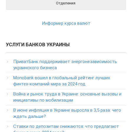
Отделения
Реквизиты ПриватБанка вы можете найти на официальном
Отделения ПриватБанка на карте
Контакты ПриватБанка
сайте Банка перейдя по этой ссылки
РЕКВИЗИТЫ
Круглосуточный телефон поддержки клиентов
Информер курса валют
ПриватБанка
(в т.ч. при проблемах с банкоматами и терминалами банка)
Колл центр: 3700
УСЛУГИ БАНКОВ УКРАИНЫ
(Бесплатно с мобильных в пределах Украины)
Телефон для звонков из-за рубежа
ПриватБанк поддерживает энергонезависимость
+38-056-716-11-31
украинского бизнеса
Круглосуточный телефон поддержки корпоративных
Monobank вошел в глобальный рейтинг лучших
клиентов ПриватБанка
финтех-компаний мира за 2024 год
Колл центр: 3700
Война и рынок труда в Украине: основные вызовы и
Круглосуточный телефон поддержки VIP­-клиентов
инициативы по мобилизации
ПриватБанка
+38-056-716-12-12
В июне инфляция в Украине выросла в 3,5 раза: чего
+38-073-900-00-02
ждать дальше?
Ставки по депозитам снижаются: что предлагают
Круглосуточный телефон поддержки владельцев карт
класса GOLD