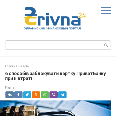
Перейти
до
вмісту
Пошук:
Головна
»
Карты
6 способів заблокувати картку ПриватБанку
при її втраті
Карты