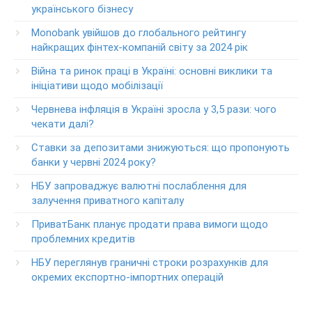
українського бізнесу
Круглосуточный телефон поддержки корпоративных
Monobank увійшов до глобального рейтингу
клиентов ПриватБанка
найкращих фінтех-компаній світу за 2024 рік
Колл центр: 3700
Війна та ринок праці в Україні: основні виклики та
Круглосуточный телефон поддержки VIP­-клиентов
ініціативи щодо мобілізації
ПриватБанка
+38-056-716-12-12
Червнева інфляція в Україні зросла у 3,5 рази: чого
+38-073-900-00-02
чекати далі?
Ставки за депозитами знижуються: що пропонують
Круглосуточный телефон поддержки владельцев карт
класса GOLD
банки у червні 2024 року?
0-800-504-707
НБУ запроваджує валютні послаблення для
залучення приватного капіталу
Круглосуточный телефон поддержки обслуживания
POS-­терминалов
ПриватБанк планує продати права вимоги щодо
0-800-500-030
проблемних кредитів
Изменение ПИН-кода карты
НБУ переглянув граничні строки розрахунків для
0-800-500-804
окремих експортно-імпортних операцій