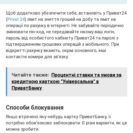
Щоб додатково убезпечити себе, встановіть у Приват24
(
Privat 24
) ліміт на зняття грошей на добу та ліміт на
операції по рахунку в інтернеті. Не забувайте періодично
змінювати пін-код, не передавайте нікому ваш логін,
пароль від особистого кабінету Приват24 та паролі з
підтвердженням грошових операцій з мобільного. При
відкритті рахунку вкажіть, окрім основного, інші
контактні номери для зв’язку.
Читайте также:
Процентні ставки та умови за
кредитною карткою "Універсальна" в
ПриватБанку
Способи блокування
Якщо втрачено яку-небудь картку ПриватБанку, її
потрібно обов’язково заблокувати. Є різні варіанти, як це
можна зробити: