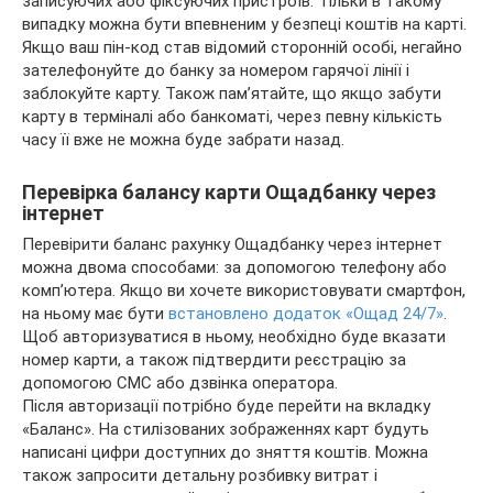
записуючих або фіксуючих пристроїв. Тільки в такому
випадку можна бути впевненим у безпеці коштів на карті.
Якщо ваш пін-код став відомий сторонній особі, негайно
зателефонуйте до банку за номером гарячої лінії і
заблокуйте карту. Також пам’ятайте, що якщо забути
карту в терміналі або банкоматі, через певну кількість
часу її вже не можна буде забрати назад.
Перевірка балансу карти Ощадбанку через
інтернет
Перевірити баланс рахунку Ощадбанку через інтернет
можна двома способами: за допомогою телефону або
комп’ютера. Якщо ви хочете використовувати смартфон,
на ньому має бути
встановлено додаток «Ощад 24/7»
.
Щоб авторизуватися в ньому, необхідно буде вказати
номер карти, а також підтвердити реєстрацію за
допомогою СМС або дзвінка оператора.
Після авторизації потрібно буде перейти на вкладку
«Баланс». На стилізованих зображеннях карт будуть
написані цифри доступних до зняття коштів. Можна
також запросити детальну розбивку витрат і