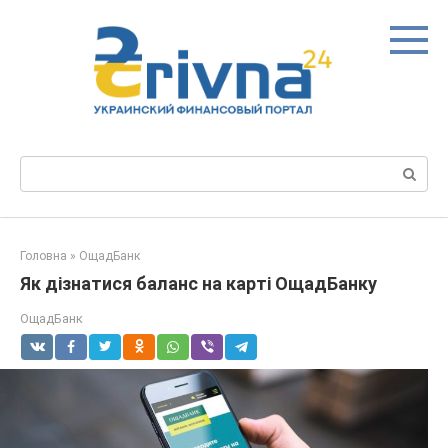
Перейти
до
вмісту
Пошук:
Головна
»
ОщадБанк
Як дізнатися баланс на карті ОщадБанку
ОщадБанк