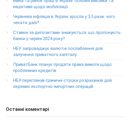
Війна та ринок праці в Україні: основні виклики та
Круглосуточный телефон поддержки VIP­-клиентов
ініціативи щодо мобілізації
ПриватБанка
+38-056-716-12-12
Червнева інфляція в Україні зросла у 3,5 рази: чого
+38-073-900-00-02
чекати далі?
Ставки за депозитами знижуються: що пропонують
Круглосуточный телефон поддержки владельцев карт
класса GOLD
банки у червні 2024 року?
0-800-504-707
НБУ запроваджує валютні послаблення для
залучення приватного капіталу
Круглосуточный телефон поддержки обслуживания
POS-­терминалов
ПриватБанк планує продати права вимоги щодо
0-800-500-030
проблемних кредитів
Изменение ПИН-кода карты
НБУ переглянув граничні строки розрахунків для
0-800-500-804
окремих експортно-імпортних операцій
Останні коментарі