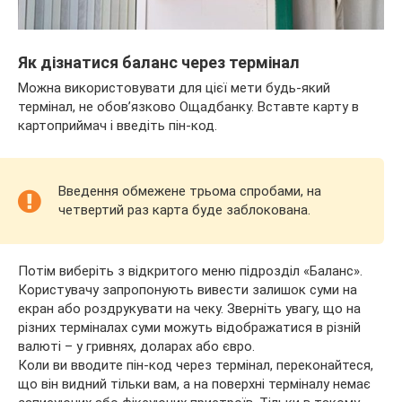
Як дізнатися баланс через термінал
Можна використовувати для цієї мети будь-який
термінал, не обов’язково Ощадбанку. Вставте карту в
картоприймач і введіть пін-код.
Введення обмежене трьома спробами, на
четвертий раз карта буде заблокована.
Потім виберіть з відкритого меню підрозділ «Баланс».
Користувачу запропонують вивести залишок суми на
екран або роздрукувати на чеку. Зверніть увагу, що на
різних терміналах суми можуть відображатися в різній
валюті – у гривнях, доларах або євро.
Коли ви вводите пін-код через термінал, переконайтеся,
що він видний тільки вам, а на поверхні терміналу немає