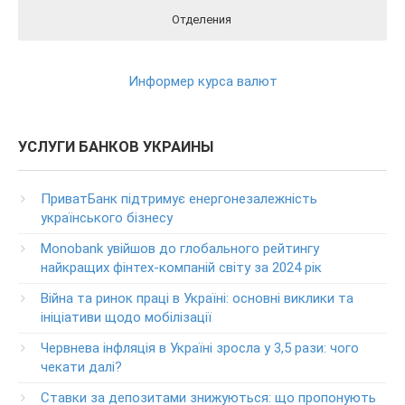
Отделения
Реквизиты ПриватБанка вы можете найти на официальном
Отделения ПриватБанка на карте
Контакты ПриватБанка
сайте Банка перейдя по этой ссылки
РЕКВИЗИТЫ
Круглосуточный телефон поддержки клиентов
Информер курса валют
ПриватБанка
(в т.ч. при проблемах с банкоматами и терминалами банка)
Колл центр: 3700
УСЛУГИ БАНКОВ УКРАИНЫ
(Бесплатно с мобильных в пределах Украины)
Телефон для звонков из-за рубежа
ПриватБанк підтримує енергонезалежність
+38-056-716-11-31
українського бізнесу
Круглосуточный телефон поддержки корпоративных
Monobank увійшов до глобального рейтингу
клиентов ПриватБанка
найкращих фінтех-компаній світу за 2024 рік
Колл центр: 3700
Війна та ринок праці в Україні: основні виклики та
Круглосуточный телефон поддержки VIP­-клиентов
ініціативи щодо мобілізації
ПриватБанка
+38-056-716-12-12
Червнева інфляція в Україні зросла у 3,5 рази: чого
+38-073-900-00-02
чекати далі?
Ставки за депозитами знижуються: що пропонують
Круглосуточный телефон поддержки владельцев карт