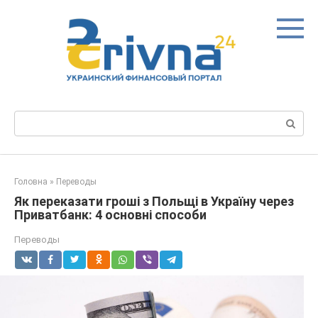
Перейти
до
вмісту
Пошук:
Головна
»
Переводы
Як переказати гроші з Польщі в Україну через
Приватбанк: 4 основні способи
Переводы