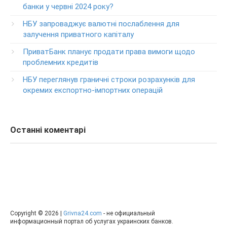
класса GOLD
банки у червні 2024 року?
0-800-504-707
НБУ запроваджує валютні послаблення для
залучення приватного капіталу
Круглосуточный телефон поддержки обслуживания
POS-­терминалов
ПриватБанк планує продати права вимоги щодо
0-800-500-030
проблемних кредитів
Изменение ПИН-кода карты
НБУ переглянув граничні строки розрахунків для
0-800-500-804
окремих експортно-імпортних операцій
Останні коментарі
Copyright © 2026 |
Grivna24.com
- не официальный
информационный портал об услугах украинских банков.