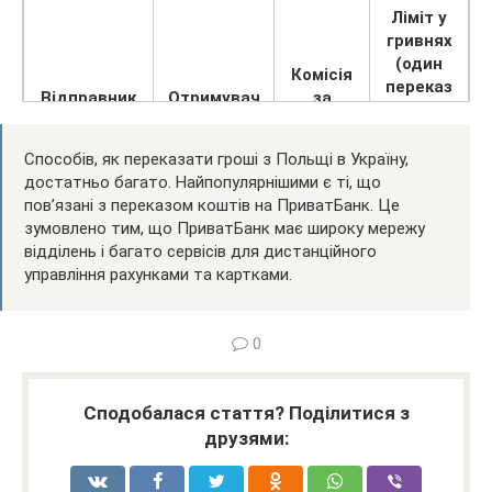
Ліміт у
гривнях
(один
Комісія
переказ
Відправник
Отримувач
за
/ на
переказ
добу /
на
Способів, як переказати гроші з Польщі в Україну,
місяць)
достатньо багато. Найпопулярнішими є ті, що
пов’язані з переказом коштів на ПриватБанк. Це
2%
7 000/15
зумовлено тим, що ПриватБанк має широку мережу
Закордонний
ПриватБанк
(мінімум
000/250
відділень і багато сервісів для дистанційного
банк
7 USD)
000 грн.
управління рахунками та картками.
7 000/15
Український
1% + 1,95
000/250
банк
USD
0
000 грн.
7 000/15
Закордонний
2% + 2,95
Сподобалася стаття? Поділитися з
000/250
банк
USD
000 грн.
друзями: