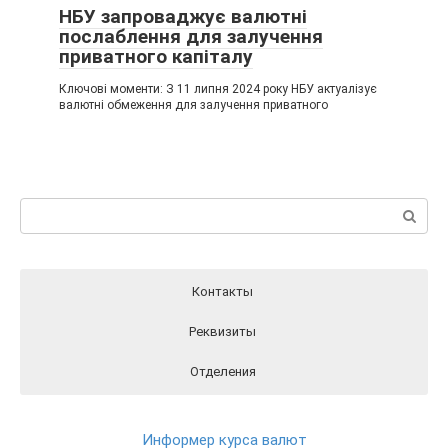
НБУ запроваджує валютні
послаблення для залучення
приватного капіталу
Ключові моменти: З 11 липня 2024 року НБУ актуалізує
валютні обмеження для залучення приватного
Пошук:
Контакты
Реквизиты
Отделения
Реквизиты ПриватБанка вы можете найти на официальном
Отделения ПриватБанка на карте
Контакты ПриватБанка
сайте Банка перейдя по этой ссылки
РЕКВИЗИТЫ
Круглосуточный телефон поддержки клиентов
Информер курса валют