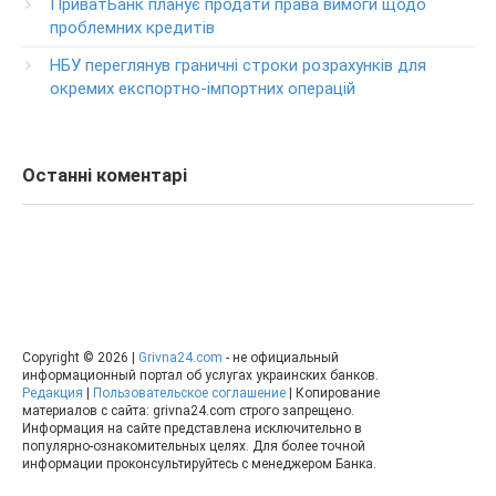
ПриватБанк планує продати права вимоги щодо
0-800-500-030
проблемних кредитів
Изменение ПИН-кода карты
НБУ переглянув граничні строки розрахунків для
0-800-500-804
окремих експортно-імпортних операцій
Останні коментарі
Copyright © 2026 |
Grivna24.com
- не официальный
информационный портал об услугах украинских банков.
Редакция
|
Пользовательское соглашение
| Копирование
материалов с сайта: grivna24.com строго запрещено.
Информация на сайте представлена исключительно в
популярно-ознакомительных целях. Для более точной
информации проконсультируйтесь с менеджером Банка.