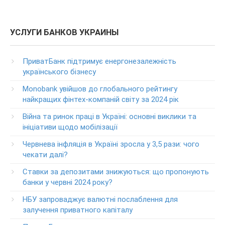
ПриватБанка
(в т.ч. при проблемах с банкоматами и терминалами банка)
Колл центр: 3700
УСЛУГИ БАНКОВ УКРАИНЫ
(Бесплатно с мобильных в пределах Украины)
Телефон для звонков из-за рубежа
ПриватБанк підтримує енергонезалежність
+38-056-716-11-31
українського бізнесу
Круглосуточный телефон поддержки корпоративных
Monobank увійшов до глобального рейтингу
клиентов ПриватБанка
найкращих фінтех-компаній світу за 2024 рік
Колл центр: 3700
Війна та ринок праці в Україні: основні виклики та
Круглосуточный телефон поддержки VIP­-клиентов
ініціативи щодо мобілізації
ПриватБанка
+38-056-716-12-12
Червнева інфляція в Україні зросла у 3,5 рази: чого
+38-073-900-00-02
чекати далі?
Ставки за депозитами знижуються: що пропонують
Круглосуточный телефон поддержки владельцев карт
класса GOLD
банки у червні 2024 року?
0-800-504-707
НБУ запроваджує валютні послаблення для
залучення приватного капіталу
Круглосуточный телефон поддержки обслуживания
POS-­терминалов