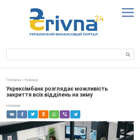
Перейти
до
вмісту
Пошук:
Головна
»
Новини
Укрексімбанк розглядає можливість
закриття всіх відділень на зиму
Новини