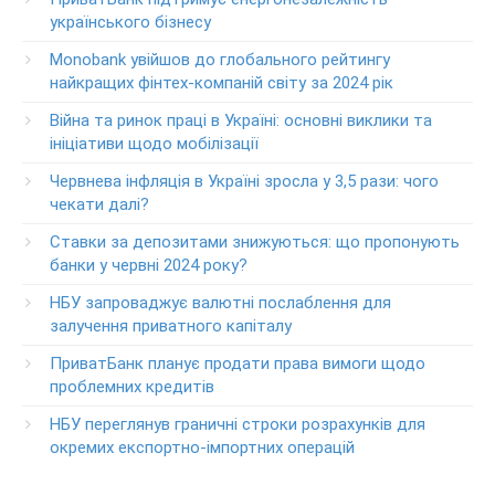
+38-056-716-11-31
українського бізнесу
Круглосуточный телефон поддержки корпоративных
Monobank увійшов до глобального рейтингу
клиентов ПриватБанка
найкращих фінтех-компаній світу за 2024 рік
Колл центр: 3700
Війна та ринок праці в Україні: основні виклики та
Круглосуточный телефон поддержки VIP­-клиентов
ініціативи щодо мобілізації
ПриватБанка
+38-056-716-12-12
Червнева інфляція в Україні зросла у 3,5 рази: чого
+38-073-900-00-02
чекати далі?
Ставки за депозитами знижуються: що пропонують
Круглосуточный телефон поддержки владельцев карт
класса GOLD
банки у червні 2024 року?
0-800-504-707
НБУ запроваджує валютні послаблення для
залучення приватного капіталу
Круглосуточный телефон поддержки обслуживания
POS-­терминалов
ПриватБанк планує продати права вимоги щодо
0-800-500-030
проблемних кредитів
Изменение ПИН-кода карты
НБУ переглянув граничні строки розрахунків для
0-800-500-804
окремих експортно-імпортних операцій