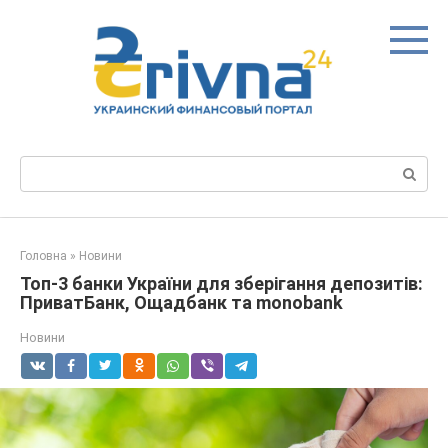
Перейти
до
вмісту
Пошук:
Головна
»
Новини
Топ-3 банки України для зберігання депозитів:
ПриватБанк, Ощадбанк та monobank
Новини