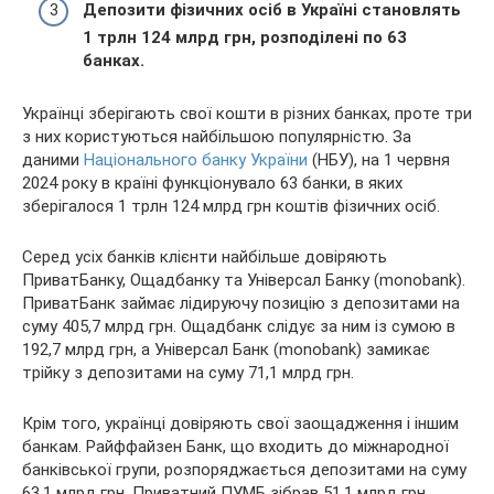
Депозити фізичних осіб в Україні становлять
1 трлн 124 млрд грн, розподілені по 63
банках.
Українці зберігають свої кошти в різних банках, проте три
з них користуються найбільшою популярністю. За
даними
Національного банку України
(НБУ), на 1 червня
2024 року в країні функціонувало 63 банки, в яких
зберігалося 1 трлн 124 млрд грн коштів фізичних осіб.
Серед усіх банків клієнти найбільше довіряють
ПриватБанку, Ощадбанку та Універсал Банку (monobank).
ПриватБанк займає лідируючу позицію з депозитами на
суму 405,7 млрд грн. Ощадбанк слідує за ним із сумою в
192,7 млрд грн, а Універсал Банк (monobank) замикає
трійку з депозитами на суму 71,1 млрд грн.
Крім того, українці довіряють свої заощадження і іншим
банкам. Райффайзен Банк, що входить до міжнародної
банківської групи, розпоряджається депозитами на суму
63,1 млрд грн. Приватний ПУМБ зібрав 51,1 млрд грн