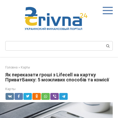
Перейти
до
вмісту
Пошук:
Головна
»
Карты
Як переказати гроші з Lifecell на картку
ПриватБанку: 5 можливих способів та комісії
Карты