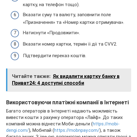
картку, на телефон тощо).
Вказати суму та валюту, заповнити поле
«Призначення» та «Номер картки отримувача».
Натиснути «Продовжити».
Вказати номер картки, термін її дії та CVV2.
Підтвердити переказ коштів.
Читайте также:
Як видалити картку банку в
Приват24: 4 доступні способи
Використовуючи платіжні компанії в Інтернеті
Багато операторів в Інтернеті надають можливість
вивести кошти з рахунку оператора «Лайф». До таких
компаній можна віднести Моби-деньги (
https://mobi-
dengi.com/
), Мобнпай (
https://mobnpay.com/
), а також
багато інших. З їхньою допомогою можна списати гроші з