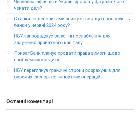
Червнева інфляція в Україні зросла у 3,5 рази: чого
+38-073-900-00-02
чекати далі?
Ставки за депозитами знижуються: що пропонують
Круглосуточный телефон поддержки владельцев карт
класса GOLD
банки у червні 2024 року?
0-800-504-707
НБУ запроваджує валютні послаблення для
залучення приватного капіталу
Круглосуточный телефон поддержки обслуживания
POS-­терминалов
ПриватБанк планує продати права вимоги щодо
0-800-500-030
проблемних кредитів
Изменение ПИН-кода карты
НБУ переглянув граничні строки розрахунків для
0-800-500-804
окремих експортно-імпортних операцій
Останні коментарі