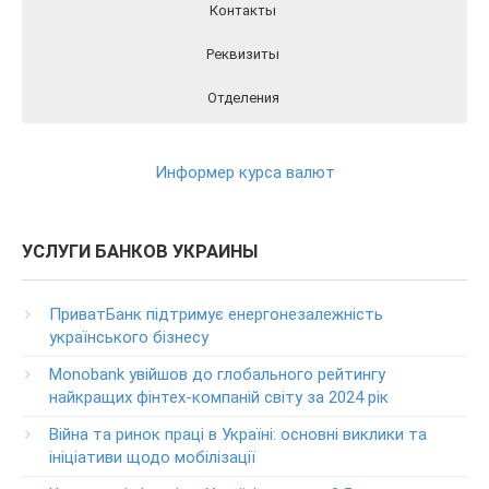
Контакты
Реквизиты
Отделения
Реквизиты ПриватБанка вы можете найти на официальном
Отделения ПриватБанка на карте
Контакты ПриватБанка
сайте Банка перейдя по этой ссылки
РЕКВИЗИТЫ
Круглосуточный телефон поддержки клиентов
Информер курса валют
ПриватБанка
(в т.ч. при проблемах с банкоматами и терминалами банка)
Колл центр: 3700
УСЛУГИ БАНКОВ УКРАИНЫ
(Бесплатно с мобильных в пределах Украины)
Телефон для звонков из-за рубежа
ПриватБанк підтримує енергонезалежність
+38-056-716-11-31
українського бізнесу
Круглосуточный телефон поддержки корпоративных
Monobank увійшов до глобального рейтингу
клиентов ПриватБанка
найкращих фінтех-компаній світу за 2024 рік
Колл центр: 3700
Війна та ринок праці в Україні: основні виклики та
Круглосуточный телефон поддержки VIP­-клиентов
ініціативи щодо мобілізації
ПриватБанка
+38-056-716-12-12