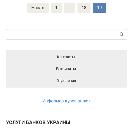
Пагінація
Назад
1
…
18
19
записів
Пошук:
Контакты
Реквизиты
Отделения
Реквизиты ПриватБанка вы можете найти на официальном
Отделения ПриватБанка на карте
Контакты ПриватБанка
сайте Банка перейдя по этой ссылки
РЕКВИЗИТЫ
Круглосуточный телефон поддержки клиентов
Информер курса валют
ПриватБанка
(в т.ч. при проблемах с банкоматами и терминалами банка)
Колл центр: 3700
УСЛУГИ БАНКОВ УКРАИНЫ
(Бесплатно с мобильных в пределах Украины)