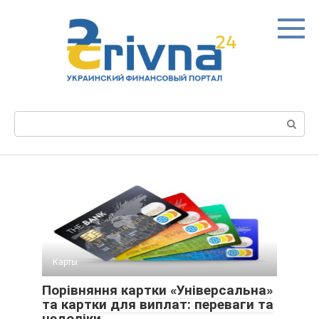
Перейти
до
вмісту
Пошук:
Карты
Порівняння картки «Універсальна»
та картки для виплат: переваги та
недоліки