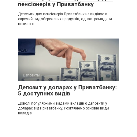
пенсіонерів у Приватбанку
Депозити для пенсіонерів Приватбанк не виділяє в
окремий вид збережених продуктів, однак громадяни
похилого
Депозиты
Депозит у доларах у Приватбанку:
5 доступних видів
Доволі популярними видами вкладів є депозити у
доларах від Приватбанку. Розглянемо основні види
вкладів