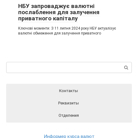
НБУ запроваджує валютні
послаблення для залучення
приватного капіталу
Ключові моменти: З 11 липня 2024 року НБУ актуалізує
валютні обмеження для залучення приватного
Пошук:
Контакты
Реквизиты
Отделения
Реквизиты ПриватБанка вы можете найти на официальном
Отделения ПриватБанка на карте
Контакты ПриватБанка
сайте Банка перейдя по этой ссылки
РЕКВИЗИТЫ
Круглосуточный телефон поддержки клиентов
Информер курса валют