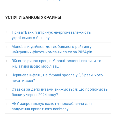
ПриватБанка
(в т.ч. при проблемах с банкоматами и терминалами банка)
Колл центр: 3700
УСЛУГИ БАНКОВ УКРАИНЫ
(Бесплатно с мобильных в пределах Украины)
Телефон для звонков из-за рубежа
ПриватБанк підтримує енергонезалежність
+38-056-716-11-31
українського бізнесу
Круглосуточный телефон поддержки корпоративных
Monobank увійшов до глобального рейтингу
клиентов ПриватБанка
найкращих фінтех-компаній світу за 2024 рік
Колл центр: 3700
Війна та ринок праці в Україні: основні виклики та
Круглосуточный телефон поддержки VIP­-клиентов
ініціативи щодо мобілізації
ПриватБанка
+38-056-716-12-12
Червнева інфляція в Україні зросла у 3,5 рази: чого
+38-073-900-00-02
чекати далі?
Ставки за депозитами знижуються: що пропонують
Круглосуточный телефон поддержки владельцев карт
класса GOLD
банки у червні 2024 року?
0-800-504-707
НБУ запроваджує валютні послаблення для
залучення приватного капіталу
Круглосуточный телефон поддержки обслуживания
POS-­терминалов