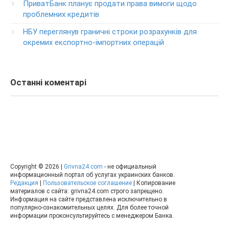
ПриватБанк планує продати права вимоги щодо
0-800-500-030
проблемних кредитів
Изменение ПИН-кода карты
НБУ переглянув граничні строки розрахунків для
0-800-500-804
окремих експортно-імпортних операцій
Останні коментарі
Copyright © 2026 |
Grivna24.com
- не официальный
информационный портал об услугах украинских банков.
Редакция
|
Пользовательское соглашение
| Копирование
материалов с сайта: grivna24.com строго запрещено.
Информация на сайте представлена исключительно в
популярно-ознакомительных целях. Для более точной
информации проконсультируйтесь с менеджером Банка.