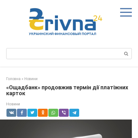
Перейти
до
вмісту
Пошук:
Головна
»
Новини
«Ощадбанк» продовжив термін дії платіжних
карток
Новини