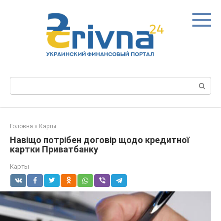
Перейти
до
вмісту
Пошук:
Головна
»
Карты
Навіщо потрібен договір щодо кредитної
картки Приватбанку
Карты