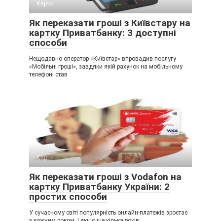
Карты
Як переказати гроші з Київстару на
картку Приватбанку: 3 доступні
способи
Нещодавно оператор «Київстар» впровадив послугу
«Мобільні гроші», завдяки якій рахунок на мобільному
телефоні став
Карты
Як переказати гроші з Vodafon на
картку Приватбанку України: 2
простих способи
У сучасному світі популярність онлайн-платежів зростає
з кожним роком. І якщо ще кілька років