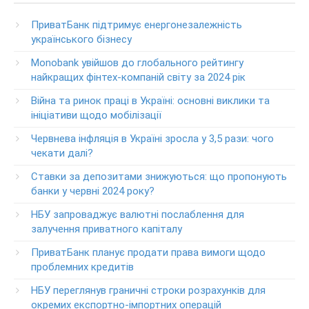
Телефон для звонков из-за рубежа
ПриватБанк підтримує енергонезалежність
+38-056-716-11-31
українського бізнесу
Круглосуточный телефон поддержки корпоративных
Monobank увійшов до глобального рейтингу
клиентов ПриватБанка
найкращих фінтех-компаній світу за 2024 рік
Колл центр: 3700
Війна та ринок праці в Україні: основні виклики та
Круглосуточный телефон поддержки VIP­-клиентов
ініціативи щодо мобілізації
ПриватБанка
+38-056-716-12-12
Червнева інфляція в Україні зросла у 3,5 рази: чого
+38-073-900-00-02
чекати далі?
Ставки за депозитами знижуються: що пропонують
Круглосуточный телефон поддержки владельцев карт
класса GOLD
банки у червні 2024 року?
0-800-504-707
НБУ запроваджує валютні послаблення для
залучення приватного капіталу
Круглосуточный телефон поддержки обслуживания
POS-­терминалов
ПриватБанк планує продати права вимоги щодо
0-800-500-030
проблемних кредитів
Изменение ПИН-кода карты
НБУ переглянув граничні строки розрахунків для
0-800-500-804
окремих експортно-імпортних операцій