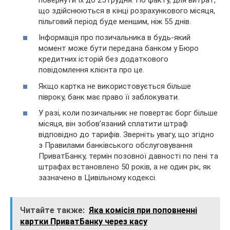
що здійснюються в кінці розрахункового місяця,
пільговий період буде меншим, ніж 55 днів.
Інформація про позичальника в будь-який
момент може бути передана банком у Бюро
кредитних історій без додаткового
повідомлення клієнта про це.
Якщо картка не використовується більше
півроку, банк має право її заблокувати.
У разі, коли позичальник не повертає борг більше
місяця, він зобов’язаний сплатити штраф
відповідно до тарифів. Зверніть увагу, що згідно
з Правилами банківського обслуговування
ПриватБанку, термін позовної давності по пені та
штрафах встановлено 50 років, а не один рік, як
зазначено в Цивільному кодексі.
Читайте также:
Яка комісія при поповненні
картки ПриватБанку через касу