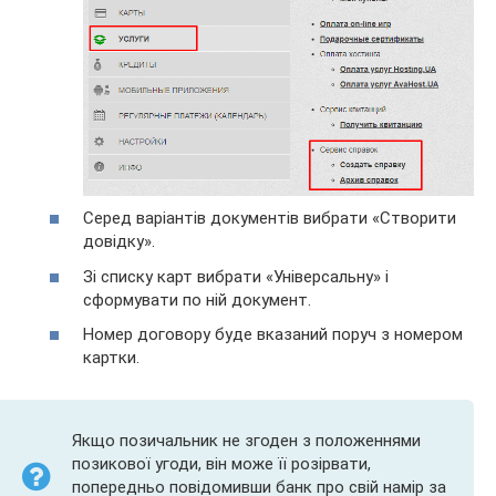
Серед варіантів документів вибрати «Створити
довідку».
Зі списку карт вибрати «Універсальну» і
сформувати по ній документ.
Номер договору буде вказаний поруч з номером
картки.
Якщо позичальник не згоден з положеннями
позикової угоди, він може її розірвати,
попередньо повідомивши банк про свій намір за