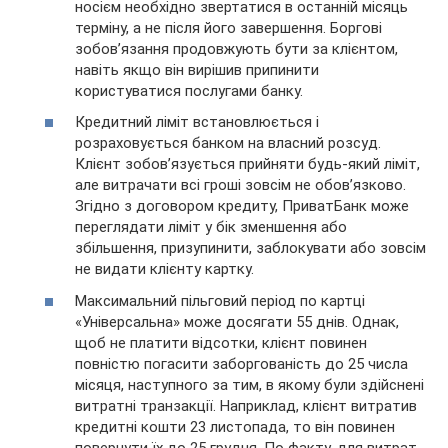
носієм необхідно звертатися в останній місяць
терміну, а не після його завершення. Боргові
зобов’язання продовжують бути за клієнтом,
навіть якщо він вирішив припинити
користуватися послугами банку.
Кредитний ліміт встановлюється і
розраховується банком на власний розсуд.
Клієнт зобов’язується прийняти будь-який ліміт,
але витрачати всі гроші зовсім не обов’язково.
Згідно з договором кредиту, ПриватБанк може
переглядати ліміт у бік зменшення або
збільшення, призупинити, заблокувати або зовсім
не видати клієнту картку.
Максимальний пільговий період по картці
«Універсальна» може досягати 55 днів. Однак,
щоб не платити відсотки, клієнт повинен
повністю погасити заборгованість до 25 числа
місяця, наступного за тим, в якому були здійснені
витратні транзакції. Наприклад, клієнт витратив
кредитні кошти 23 листопада, то він повинен
повернути їх до 25 грудня. По факту, для витрат,