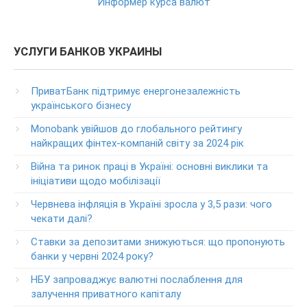
Круглосуточный телефон поддержки клиентов
Информер курса валют
ПриватБанка
(в т.ч. при проблемах с банкоматами и терминалами банка)
Колл центр: 3700
УСЛУГИ БАНКОВ УКРАИНЫ
(Бесплатно с мобильных в пределах Украины)
Телефон для звонков из-за рубежа
ПриватБанк підтримує енергонезалежність
+38-056-716-11-31
українського бізнесу
Круглосуточный телефон поддержки корпоративных
Monobank увійшов до глобального рейтингу
клиентов ПриватБанка
найкращих фінтех-компаній світу за 2024 рік
Колл центр: 3700
Війна та ринок праці в Україні: основні виклики та
Круглосуточный телефон поддержки VIP­-клиентов
ініціативи щодо мобілізації
ПриватБанка
+38-056-716-12-12
Червнева інфляція в Україні зросла у 3,5 рази: чого
+38-073-900-00-02
чекати далі?
Ставки за депозитами знижуються: що пропонують
Круглосуточный телефон поддержки владельцев карт
класса GOLD
банки у червні 2024 року?
0-800-504-707
НБУ запроваджує валютні послаблення для
залучення приватного капіталу
Круглосуточный телефон поддержки обслуживания
POS-­терминалов