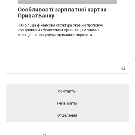
Особливості зарплатної картки
ПриватБанку
Найбільша фінансова структура України пропонує
комерційним і бюджетним організаціям значне
спрощення процедури отримання зарплати.
Пошук:
Контакты
Реквизиты
Отделения
Реквизиты ПриватБанка вы можете найти на официальном
Отделения ПриватБанка на карте
Контакты ПриватБанка
сайте Банка перейдя по этой ссылки
РЕКВИЗИТЫ