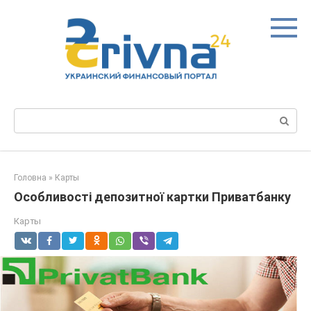
Перейти
до
вмісту
Пошук:
Головна
»
Карты
Особливості депозитної картки Приватбанку
Карты