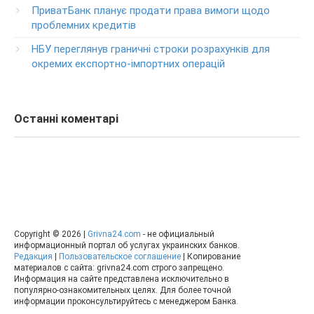
ПриватБанк планує продати права вимоги щодо
0-800-500-030
проблемних кредитів
Изменение ПИН-кода карты
НБУ переглянув граничні строки розрахунків для
0-800-500-804
окремих експортно-імпортних операцій
Останні коментарі
Copyright © 2026 |
Grivna24.com
- не официальный
информационный портал об услугах украинских банков.
Редакция
|
Пользовательское соглашение
| Копирование
материалов с сайта: grivna24.com строго запрещено.
Информация на сайте представлена исключительно в
популярно-ознакомительных целях. Для более точной
информации проконсультируйтесь с менеджером Банка.