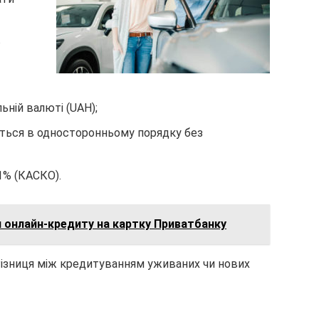
в
ьній валюті (UAH);
ться в односторонньому порядку без
1% (КАСКО).
 онлайн-кредиту на картку Приватбанку
 Різниця між кредитуванням уживаних чи нових