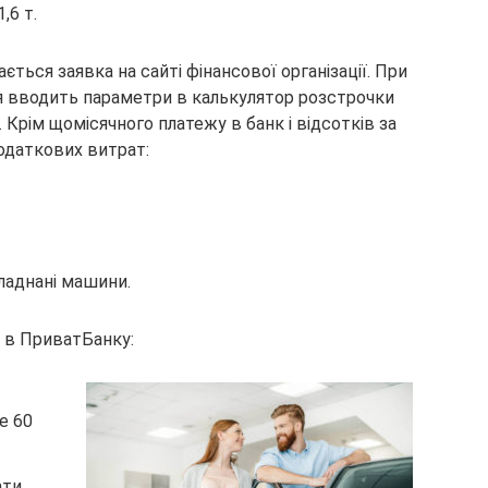
,6 т.
ться заявка на сайті фінансової організації. При
ля вводить параметри в калькулятор розстрочки
 Крім щомісячного платежу в банк і відсотків за
одаткових витрат:
ладнані машини.
о в ПриватБанку:
е 60
ати