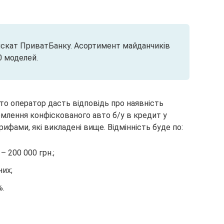
нфіскат ПриватБанку. Асортимент майданчиків
0 моделей.
то оператор дасть відповідь про наявність
рмлення конфіскованого авто б/у в кредит у
ифами, які викладені вище. Відмінність буде по:
 200 000 грн.;
них;
%.