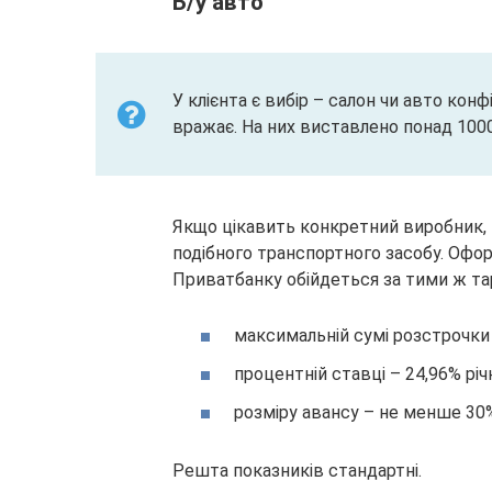
Б/у авто
У клієнта є вибір – салон чи авто ко
вражає. На них виставлено понад 100
Якщо цікавить конкретний виробник, 
подібного транспортного засобу. Офо
Приватбанку обійдеться за тими ж тар
максимальній сумі розстрочки –
процентній ставці – 24,96% річ
розміру авансу – не менше 30
Решта показників стандартні.