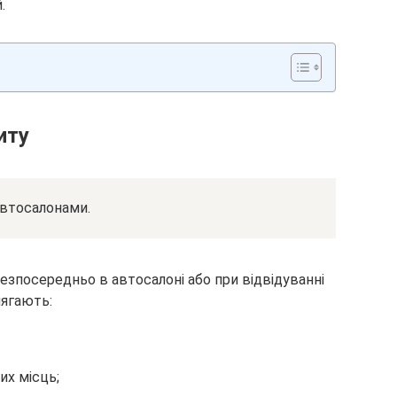
.
иту
автосалонами.
езпосередньо в автосалоні або при відвідуванні
лягають:
их місць;