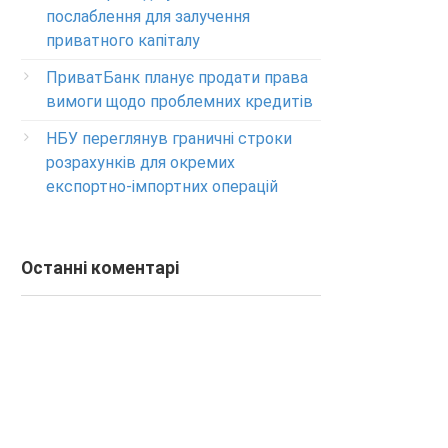
Изменение ПИН-кода карты
послаблення для залучення
0-800-500-804
приватного капіталу
ПриватБанк планує продати права
вимоги щодо проблемних кредитів
НБУ переглянув граничні строки
розрахунків для окремих
експортно-імпортних операцій
Останні коментарі