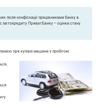
ик після конфіскації працівниками банку в
юс автокредиту ПриватБанку – оцінка стану
.
анією при купівлі машини з пробігом:
ься,
ься
інгу