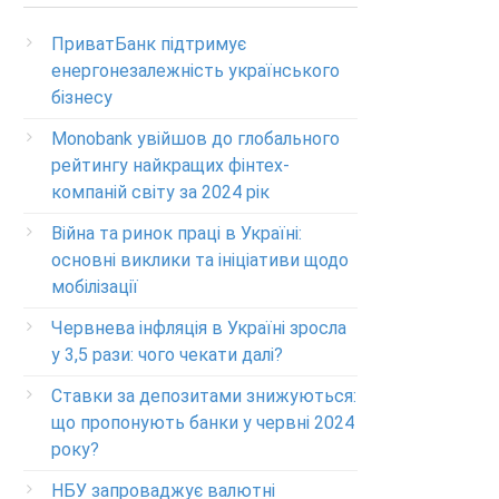
(Бесплатно с мобильных в пределах Украины)
ПриватБанк підтримує
Телефон для звонков из-за рубежа
енергонезалежність українського
+38-056-716-11-31
бізнесу
Круглосуточный телефон поддержки
корпоративных клиентов ПриватБанка
Monobank увійшов до глобального
Колл центр: 3700
рейтингу найкращих фінтех-
компаній світу за 2024 рік
Круглосуточный телефон поддержки
VIP­-клиентов ПриватБанка
Війна та ринок праці в Україні:
+38-056-716-12-12
основні виклики та ініціативи щодо
мобілізації
+38-073-900-00-02
Червнева інфляція в Україні зросла
Круглосуточный телефон поддержки
у 3,5 рази: чого чекати далі?
владельцев карт класса GOLD
0-800-504-707
Ставки за депозитами знижуються:
що пропонують банки у червні 2024
Круглосуточный телефон поддержки
обслуживания POS-­терминалов
року?
0-800-500-030
НБУ запроваджує валютні