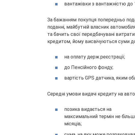
вантажівки з вантажністю до 1
За бажанням покупця попередньо подає
поданні, майбутній власник автомобі
та бачить свої передбачувані витрати.
кредитом, йому висвічуються суми д
на оплату держ.реєстрації;
до Пенсійного фонду;
вартість GPS датчика, яким об
Середні умови видачі кредиту на авт
позика видається на
максимальний термін не більш
місяців;
сума, на яку може розраховув